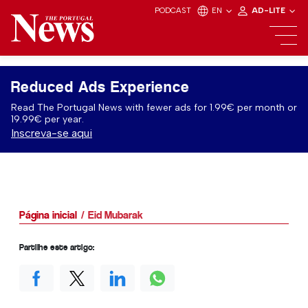
PODCAST
EN
AD-LITE
Reduced Ads Experience
Read The Portugal News with fewer ads for 1.99€ per month or
19.99€ per year.
Inscreva-se aqui
Página inicial
Eid Mubarak
Partilhe este artigo: