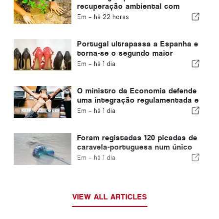
recuperação ambiental com
fundos europeus
Em -
há 22 horas
Portugal ultrapassa a Espanha e
torna-se o segundo maior
produtor de calçado da Europa
Em -
há 1 dia
O ministro da Economia defende
uma integração regulamentada e
garante um canal acelerado para
Em -
há 1 dia
os imigrantes
Foram registadas 120 picadas de
caravela-portuguesa num único
dia
Em -
há 1 dia
VIEW ALL ARTICLES