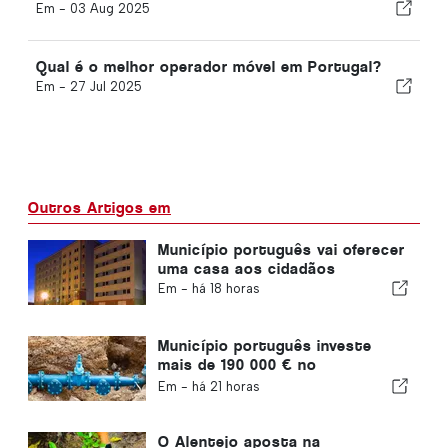
Em -
03 Aug 2025
Qual é o melhor operador móvel em Portugal?
Em -
27 Jul 2025
Outros Artigos em
Município português vai oferecer
uma casa aos cidadãos
Em -
há 18 horas
Município português investe
mais de 190 000 € no
abastecimento de água
Em -
há 21 horas
O Alentejo aposta na