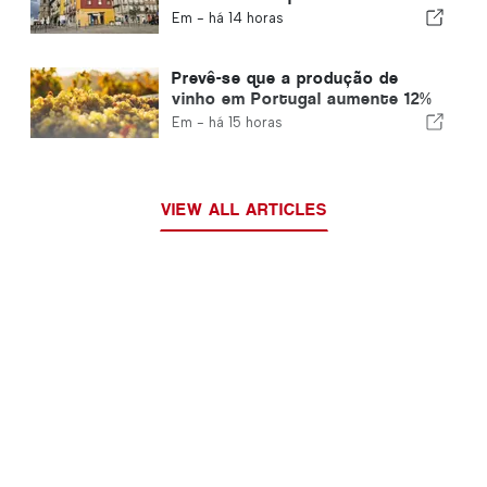
para expatriados
Em -
há 14 horas
Prevê-se que a produção de
vinho em Portugal aumente 12%
nesta vindima
Em -
há 15 horas
VIEW ALL ARTICLES