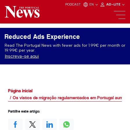
PODCAST
EN
AD-LITE
Reduced Ads Experience
Read The Portugal News with fewer ads for 1.99€ per month or
19.99€ per year.
Inscreva-se aqui
Página inicial
Os vistos de migração regulamentados em Portugal aumen
Partilhe este artigo: