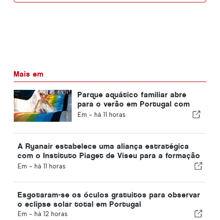
Mais em
Parque aquático familiar abre
para o verão em Portugal com
bilhetes a 2 €
Em -
há 11 horas
A Ryanair estabelece uma aliança estratégica
com o Instituto Piaget de Viseu para a formação
no setor da aviação em Portugal
Em -
há 11 horas
Esgotaram-se os óculos gratuitos para observar
o eclipse solar total em Portugal
Em -
há 12 horas