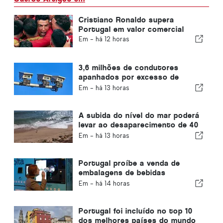
Cristiano Ronaldo supera
Portugal em valor comercial
Em -
há 12 horas
3,6 milhões de condutores
apanhados por excesso de
velocidade em Portugal nos
Em -
há 13 horas
últimos 10 anos
A subida do nível do mar poderá
levar ao desaparecimento de 40
por cento das praias de
Em -
há 13 horas
Portugal
Portugal proíbe a venda de
embalagens de bebidas
descartáveis sem o selo «Volta»
Em -
há 14 horas
Portugal foi incluído no top 10
dos melhores países do mundo