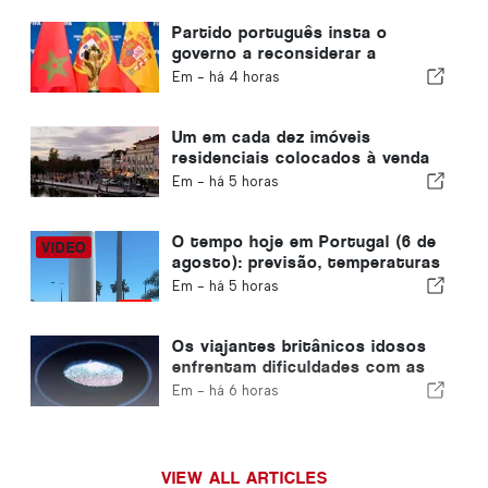
Partido português insta o
governo a reconsiderar a
candidatura de Marrocos à
Em -
há 4 horas
organização do Mundial de 2030
devido à crise de Ceuta
Um em cada dez imóveis
residenciais colocados à venda
em Portugal é vendido em
Em -
há 5 horas
menos de uma semana
O tempo hoje em Portugal (6 de
agosto): previsão, temperaturas
e o que esperar
Em -
há 5 horas
Os viajantes britânicos idosos
enfrentam dificuldades com as
novas verificações de
Em -
há 6 horas
impressões digitais da União
Europeia
VIEW ALL ARTICLES