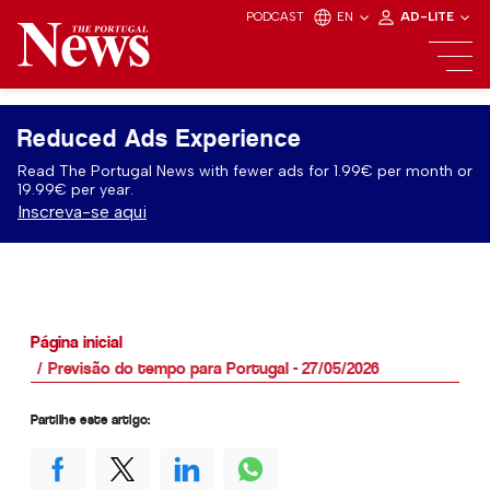
PODCAST
EN
AD-LITE
Reduced Ads Experience
Read The Portugal News with fewer ads for 1.99€ per month or
19.99€ per year.
Inscreva-se aqui
Página inicial
Previsão do tempo para Portugal - 27/05/2026
Partilhe este artigo: