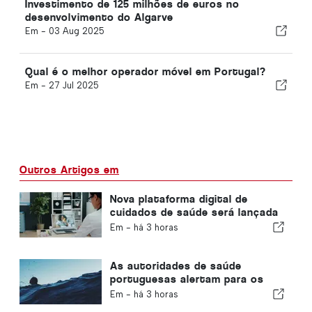
Investimento de 125 milhões de euros no
desenvolvimento do Algarve
Em -
03 Aug 2025
Qual é o melhor operador móvel em Portugal?
Em -
27 Jul 2025
Outros Artigos em
Nova plataforma digital de
cuidados de saúde será lançada
em Portugal
Em -
há 3 horas
As autoridades de saúde
portuguesas alertam para os
perigos do afogamento
Em -
há 3 horas