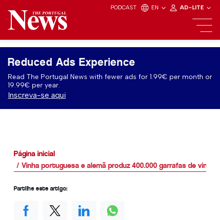
PODCAST
EN
AD-LITE
Reduced Ads Experience
Read The Portugal News with fewer ads for 1.99€ per month or
19.99€ per year.
Inscreva-se aqui
Página inicial
Vinha portuguesa e alemã produz 400.000 garrafas de vinho 
Partilhe este artigo: