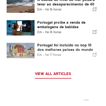
levar ao desaparecimento de 40
por cento das praias de
Em -
há 16 horas
Portugal
Portugal proíbe a venda de
embalagens de bebidas
descartáveis sem o selo «Volta»
Em -
há 16 horas
Portugal foi incluído no top 10
dos melhores países do mundo
para expatriados
Em -
há 17 horas
VIEW ALL ARTICLES