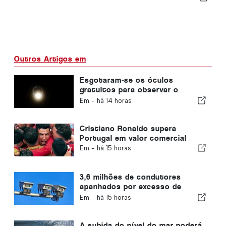
Outros Artigos em
Esgotaram-se os óculos
gratuitos para observar o
eclipse solar total em Portugal
Em -
há 14 horas
Cristiano Ronaldo supera
Portugal em valor comercial
Em -
há 15 horas
3,6 milhões de condutores
apanhados por excesso de
velocidade em Portugal nos
Em -
há 15 horas
últimos 10 anos
A subida do nível do mar poderá