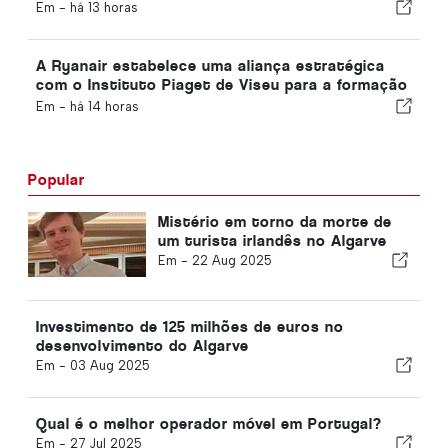
Em -
há 13 horas
A Ryanair estabelece uma aliança estratégica
com o Instituto Piaget de Viseu para a formação
no setor da aviação em Portugal
Em -
há 14 horas
Popular
Mistério em torno da morte de
um turista irlandês no Algarve
Em -
22 Aug 2025
Investimento de 125 milhões de euros no
desenvolvimento do Algarve
Em -
03 Aug 2025
Qual é o melhor operador móvel em Portugal?
Em -
27 Jul 2025