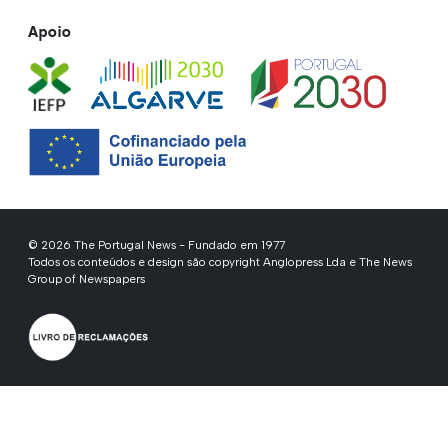
Apoio
© 2026 The Portugal News - Fundado em 1977
Todos os conteúdos e design são copyright Anglopress Lda e The News
Group of Newspapers