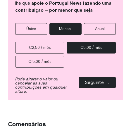
lhe que
apoie o Portugal News fazendo uma
contribuição – por menor que seja
.
Único
Mensal
Anual
€2,50 / mês
€5,00 / mês
€15,00 / mês
Pode alterar o valor ou
Seguinte →
cancelar as suas
contribuições em qualquer
altura.
Comentários