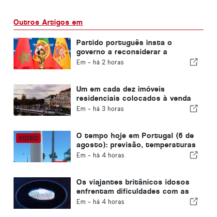
Outros Artigos em
Partido português insta o
governo a reconsiderar a
candidatura de Marrocos à
Em -
há 2 horas
organização do Mundial de 2030
devido à crise de Ceuta
Um em cada dez imóveis
residenciais colocados à venda
em Portugal é vendido em
Em -
há 3 horas
menos de uma semana
O tempo hoje em Portugal (6 de
agosto): previsão, temperaturas
e o que esperar
Em -
há 4 horas
Os viajantes britânicos idosos
enfrentam dificuldades com as
novas verificações de
Em -
há 4 horas
impressões digitais da União