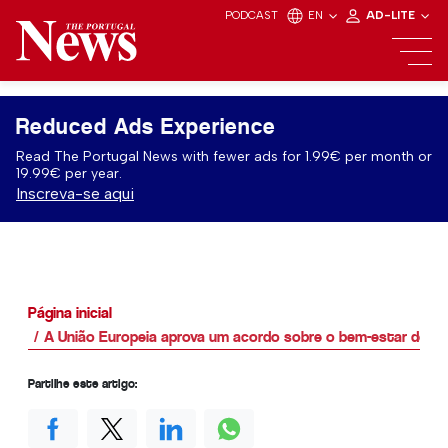
PODCAST
EN
AD-LITE
Reduced Ads Experience
Read The Portugal News with fewer ads for 1.99€ per month or
19.99€ per year.
Inscreva-se aqui
Página inicial
A União Europeia aprova um acordo sobre o bem-estar dos 
Partilhe este artigo: