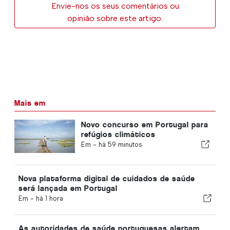
Envie-nos os seus comentários ou
opinião sobre este artigo.
Mais em
Novo concurso em Portugal para
refúgios climáticos
Em -
há 59 minutos
Nova plataforma digital de cuidados de saúde
será lançada em Portugal
Em -
há 1 hora
As autoridades de saúde portuguesas alertam