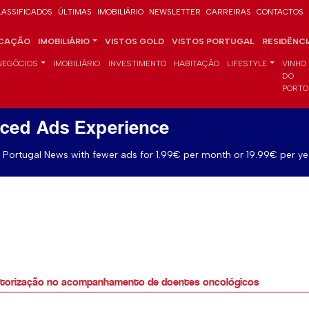
LASSIFICADOS
ÚLTIMAS
IMOBILIÁRIO
NEWSLETTER
CARREIRAS
CONTACTOS
CAÇÃO
IMOBILIÁRIO
VISTOS GOLD
VISTOS PORTUGAL
RESIDÊNC
NEGÓCIOS
IMOBILIÁRIO
INVESTIMENTO
HABITAÇÃO
LIFESTYLE
VINHO
DO
PORTO
ced Ads Experience
Portugal News with fewer ads for 1.99€ per month or 19.99€ per ye
nitorização no acompanhamento de doentes oncológicos