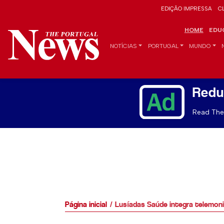
EDIÇÃO IMPRESSA
C
HOME
EDU
NOTÍCIAS
PORTUGAL
MUNDO
Redu
Read The 
Página inicial
Lusíadas Saúde integra telemo