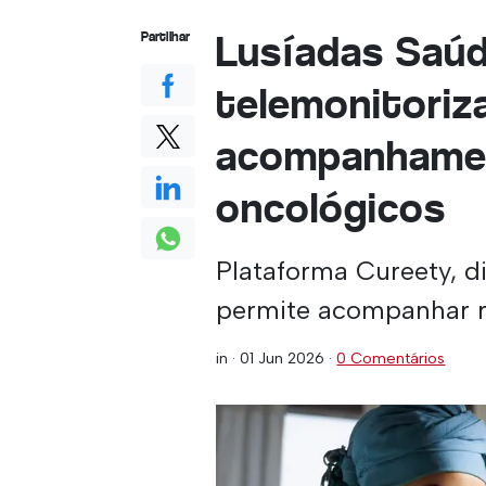
Lusíadas Saúd
Partilhar
telemonitoriz
acompanhame
oncológicos
Plataforma Cureety, d
permite acompanhar 
in ·
01 Jun 2026
·
0 Comentários