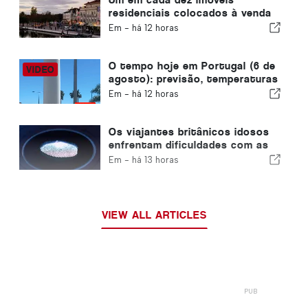
residenciais colocados à venda
em Portugal é vendido em
Em -
há 12 horas
menos de uma semana
O tempo hoje em Portugal (6 de
agosto): previsão, temperaturas
e o que esperar
Em -
há 12 horas
Os viajantes britânicos idosos
enfrentam dificuldades com as
novas verificações de
Em -
há 13 horas
impressões digitais da União
Europeia
VIEW ALL ARTICLES