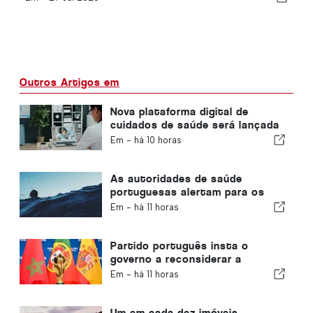
Outros Artigos em
Nova plataforma digital de
cuidados de saúde será lançada
em Portugal
Em -
há 10 horas
As autoridades de saúde
portuguesas alertam para os
perigos do afogamento
Em -
há 11 horas
Partido português insta o
governo a reconsiderar a
candidatura de Marrocos à
Em -
há 11 horas
organização do Mundial de 2030
devido à crise de Ceuta
Um em cada dez imóveis