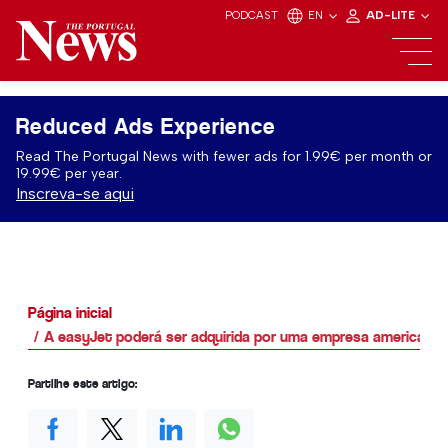
PODCAST
EN
AD-LITE
Reduced Ads Experience
Read The Portugal News with fewer ads for 1.99€ per month or
19.99€ per year.
Inscreva-se aqui
Página inicial
A easyJet poderá ser adquirida por uma empresa americana
Partilhe este artigo: