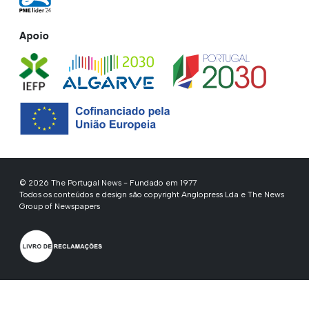
Apoio
© 2026 The Portugal News - Fundado em 1977
Todos os conteúdos e design são copyright Anglopress Lda e The News
Group of Newspapers