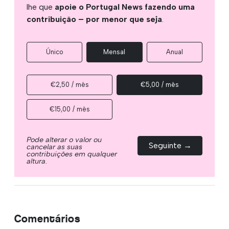
lhe que
apoie o Portugal News fazendo uma
contribuição – por menor que seja
.
Único
Mensal
Anual
€2,50 / mês
€5,00 / mês
€15,00 / mês
Pode alterar o valor ou
Seguinte →
cancelar as suas
contribuições em qualquer
altura.
Comentários