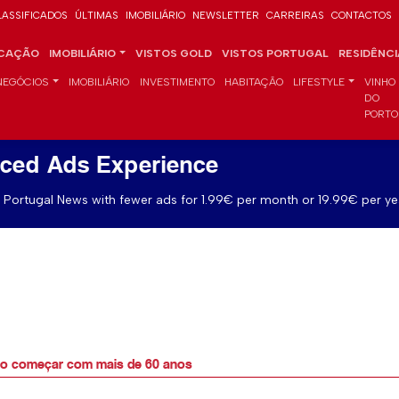
LASSIFICADOS
ÚLTIMAS
IMOBILIÁRIO
NEWSLETTER
CARREIRAS
CONTACTOS
CAÇÃO
IMOBILIÁRIO
VISTOS GOLD
VISTOS PORTUGAL
RESIDÊNC
NEGÓCIOS
IMOBILIÁRIO
INVESTIMENTO
HABITAÇÃO
LIFESTYLE
VINHO
DO
PORTO
ced Ads Experience
Portugal News with fewer ads for 1.99€ per month or 19.99€ per ye
o começar com mais de 60 anos