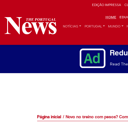
EDIÇÃO IMPRESSA
C
HOME
EDU
NOTÍCIAS
PORTUGAL
MUNDO
Redu
Read The 
Página inicial
Novo no treino com pesos? Com