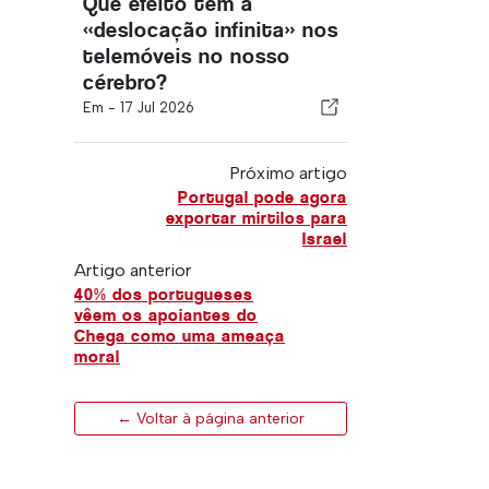
Que efeito tem a
«deslocação infinita» nos
telemóveis no nosso
cérebro?
Em -
17 Jul 2026
Próximo artigo
Portugal pode agora
exportar mirtilos para
Israel
Artigo anterior
40% dos portugueses
vêem os apoiantes do
Chega como uma ameaça
moral
← Voltar à página anterior