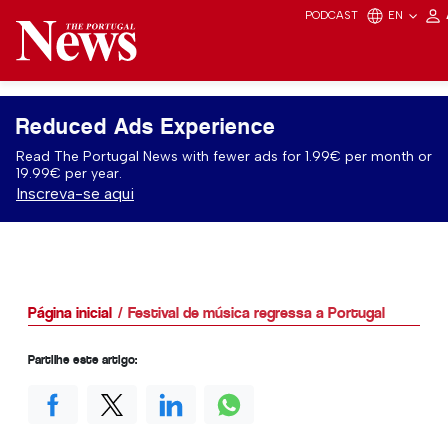
PODCAST
EN
Reduced Ads Experience
Read The Portugal News with fewer ads for 1.99€ per month or
19.99€ per year.
Inscreva-se aqui
Página inicial
Festival de música regressa a Portugal
Partilhe este artigo: