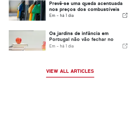
Prevê-se uma queda acentuada
nos preços dos combustíveis
Em -
há 1 dia
Os jardins de infância em
Portugal não vão fechar no
distrito de Viana do Castelo
Em -
há 1 dia
VIEW ALL ARTICLES