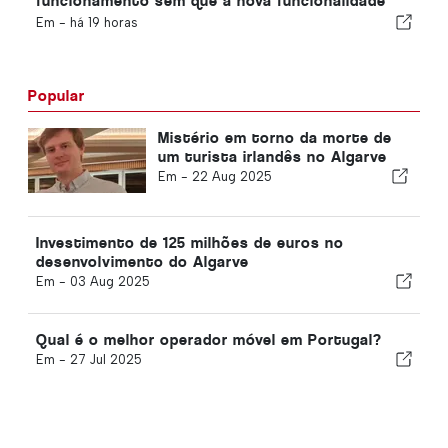
funcionamento sem que a nova funcionalidade
esteja concluída
Em -
há 19 horas
Popular
Mistério em torno da morte de
um turista irlandês no Algarve
Em -
22 Aug 2025
Investimento de 125 milhões de euros no
desenvolvimento do Algarve
Em -
03 Aug 2025
Qual é o melhor operador móvel em Portugal?
Em -
27 Jul 2025