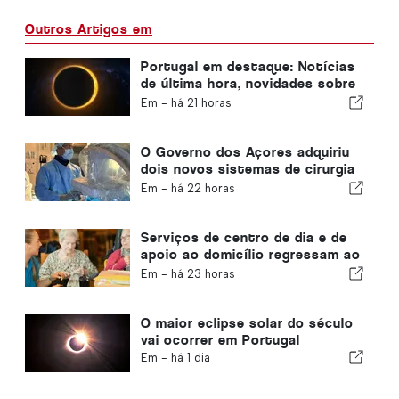
Outros Artigos em
Portugal em destaque: Notícias
de última hora, novidades sobre
viagens e as principais notícias
Em -
há 21 horas
que estão a dar que falar
O Governo dos Açores adquiriu
dois novos sistemas de cirurgia
robótica
Em -
há 22 horas
Serviços de centro de dia e de
apoio ao domicílio regressam ao
município de Portugal
Em -
há 23 horas
O maior eclipse solar do século
vai ocorrer em Portugal
Em -
há 1 dia