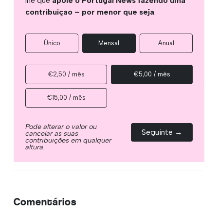
lhe que
apoie o Portugal News fazendo uma
contribuição – por menor que seja
.
Único
Mensal
Anual
€2,50 / mês
€5,00 / mês
€15,00 / mês
Pode alterar o valor ou
Seguinte →
cancelar as suas
contribuições em qualquer
altura.
Comentários