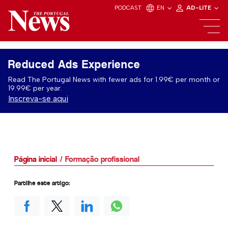
PODCAST
EN
AD-LITE
Reduced Ads Experience
Read The Portugal News with fewer ads for 1.99€ per month or
19.99€ per year.
Inscreva-se aqui
Página inicial
Formação profissional
Partilhe este artigo: