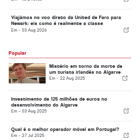
Viajámos no voo direto da United de Faro para
Newark: eis como é realmente a classe
económica
Em -
03 Aug 2026
Popular
Mistério em torno da morte de
um turista irlandês no Algarve
Em -
22 Aug 2025
Investimento de 125 milhões de euros no
desenvolvimento do Algarve
Em -
03 Aug 2025
Qual é o melhor operador móvel em Portugal?
Em -
27 Jul 2025