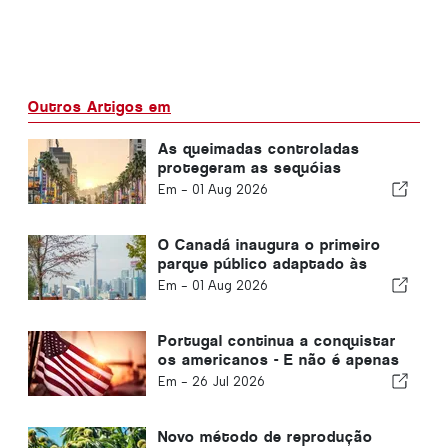
Outros Artigos em
As queimadas controladas
protegeram as sequóias
gigantes
Em -
01 Aug 2026
O Canadá inaugura o primeiro
parque público adaptado às
pessoas com demência
Em -
01 Aug 2026
Portugal continua a conquistar
os americanos - E não é apenas
pelo sol.
Em -
26 Jul 2026
Novo método de reprodução