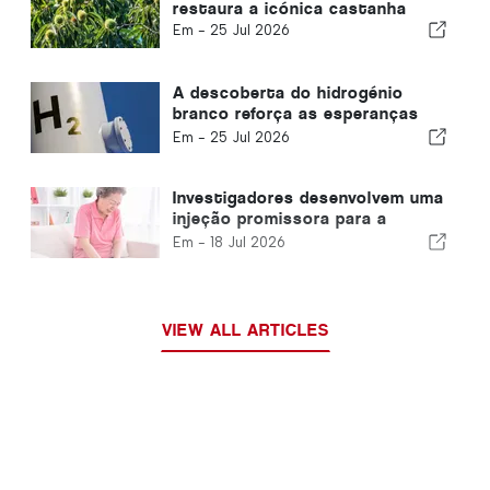
restaura a icónica castanha
Em -
25 Jul 2026
A descoberta do hidrogénio
branco reforça as esperanças
em torno da energia limpa
Em -
25 Jul 2026
Investigadores desenvolvem uma
injeção promissora para a
artrite
Em -
18 Jul 2026
VIEW ALL ARTICLES