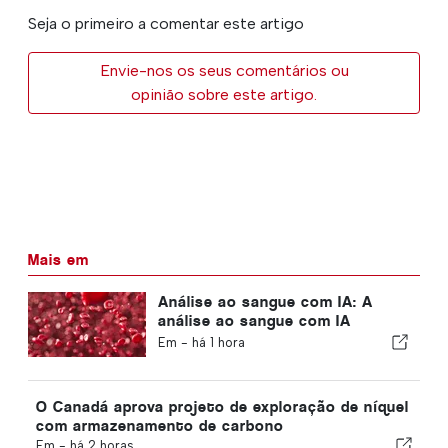
Seja o primeiro a comentar este artigo
Envie-nos os seus comentários ou
opinião sobre este artigo.
Mais em
Análise ao sangue com IA: A
análise ao sangue com IA
permite detetar o cancro do
Em -
há 1 hora
fígado numa fase mais precoce
O Canadá aprova projeto de exploração de níquel
com armazenamento de carbono
Em -
há 2 horas