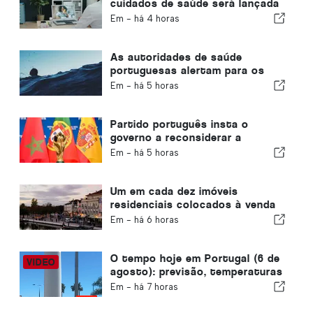
cuidados de saúde será lançada
em Portugal
Em -
há 4 horas
As autoridades de saúde
portuguesas alertam para os
perigos do afogamento
Em -
há 5 horas
Partido português insta o
governo a reconsiderar a
candidatura de Marrocos à
Em -
há 5 horas
organização do Mundial de 2030
devido à crise de Ceuta
Um em cada dez imóveis
residenciais colocados à venda
em Portugal é vendido em
Em -
há 6 horas
menos de uma semana
O tempo hoje em Portugal (6 de
agosto): previsão, temperaturas
e o que esperar
Em -
há 7 horas