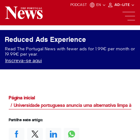
PODCAST
EN
AD-LITE
Reduced Ads Experience
Read The Portugal News with fewer ads for 1.99€ per month or
19.99€ per year.
Inscreva-se aqui
Página inicial
Universidade portuguesa anuncia uma alternativa limpa às pi
Partilhe este artigo: