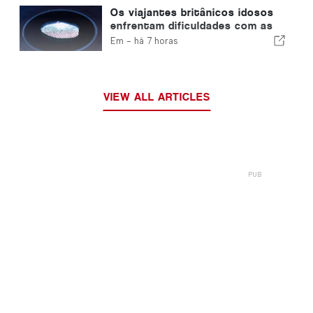
Os viajantes britânicos idosos
enfrentam dificuldades com as
novas verificações de
Em -
há 7 horas
impressões digitais da União
Europeia
VIEW ALL ARTICLES