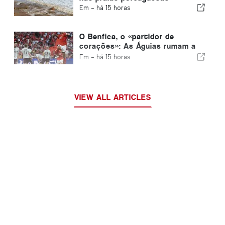
Em -
há 15 horas
O Benfica, o «partidor de
corações»: As Águias rumam a
Edimburgo com um pé já na fase
Em -
há 15 horas
seguinte
VIEW ALL ARTICLES