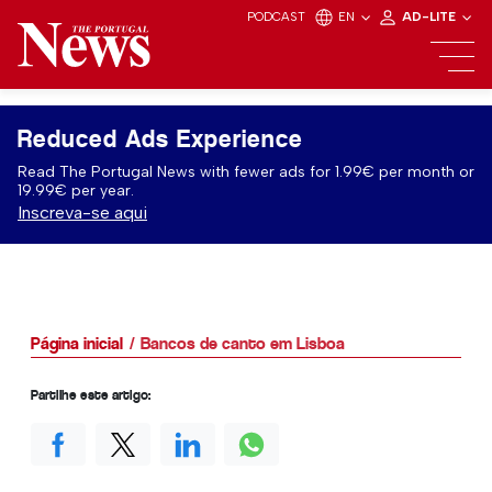
PODCAST
EN
AD-LITE
Reduced Ads Experience
Read The Portugal News with fewer ads for 1.99€ per month or
19.99€ per year.
Inscreva-se aqui
Página inicial
Bancos de canto em Lisboa
Partilhe este artigo: