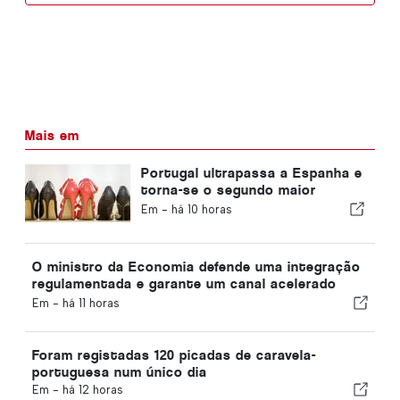
Mais em
Portugal ultrapassa a Espanha e
torna-se o segundo maior
produtor de calçado da Europa
Em -
há 10 horas
O ministro da Economia defende uma integração
regulamentada e garante um canal acelerado
para os imigrantes
Em -
há 11 horas
Foram registadas 120 picadas de caravela-
portuguesa num único dia
Em -
há 12 horas