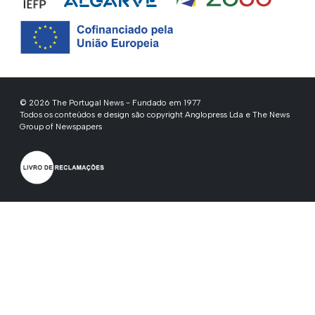
© 2026 The Portugal News - Fundado em 1977
Todos os conteúdos e design são copyright Anglopress Lda e The News
Group of Newspapers