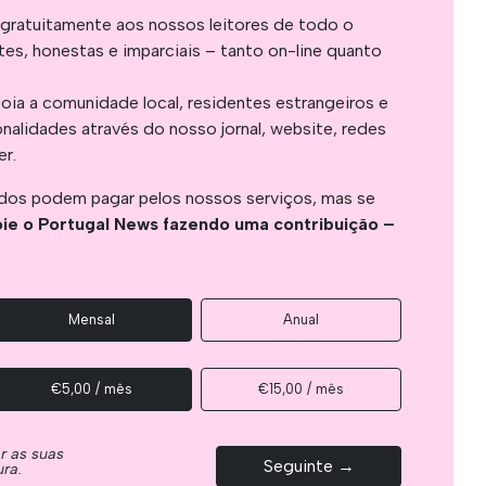
gratuitamente aos nossos leitores de todo o
es, honestas e imparciais – tanto on-line quanto
oia a comunidade local, residentes estrangeiros e
onalidades através do nosso jornal, website, redes
er.
os podem pagar pelos nossos serviços, mas se
ie o Portugal News fazendo uma contribuição –
Mensal
Anual
€5,00 / mês
€15,00 / mês
ar as suas
Seguinte →
ura.