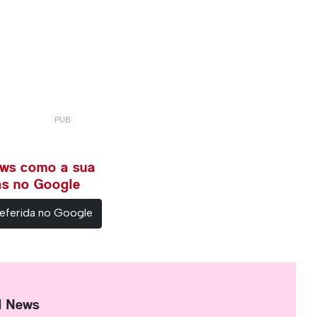
ews como a sua
ias no Google
eferida no Google
l News