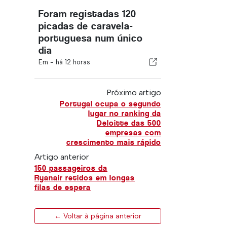
Foram registadas 120
picadas de caravela-
portuguesa num único
dia
Em -
há 12 horas
Próximo artigo
Portugal ocupa o segundo
lugar no ranking da
Deloitte das 500
empresas com
crescimento mais rápido
Artigo anterior
150 passageiros da
Ryanair retidos em longas
filas de espera
← Voltar à página anterior