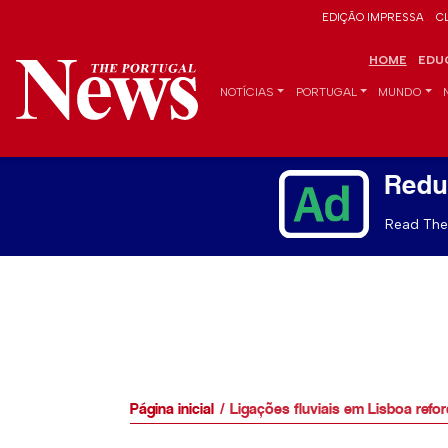
EDIÇÃO IMPRESSA
C
HOME
EDU
NOTÍCIAS
PORTUGAL
MUNDO
Redu
Read The 
Página inicial
Ligações fluviais em Lisboa refo