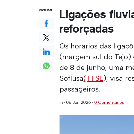
Ligações fluvi
Partilhar
reforçadas
Os horários das ligaçõe
(margem sul do Tejo) e
de 8 de junho, uma me
Soflusa
(TTSL
), visa r
passageiros.
in ·
08 Jun 2026
·
0 Comentários