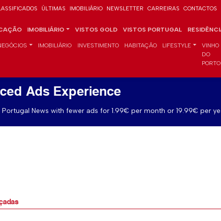
LASSIFICADOS
ÚLTIMAS
IMOBILIÁRIO
NEWSLETTER
CARREIRAS
CONTACTOS
CAÇÃO
IMOBILIÁRIO
VISTOS GOLD
VISTOS PORTUGAL
RESIDÊNC
NEGÓCIOS
IMOBILIÁRIO
INVESTIMENTO
HABITAÇÃO
LIFESTYLE
VINHO
DO
PORTO
ced Ads Experience
Portugal News with fewer ads for 1.99€ per month or 19.99€ per ye
rçadas