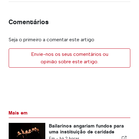
Comentários
Seja o primeiro a comentar este artigo
Envie-nos os seus comentários ou
opinião sobre este artigo.
Mais em
Bailarinos angariam fundos para
uma instituição de caridade
dedicada aos gatos
Em -
há 2 horas