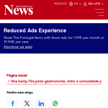
PODCAST
EN
AD-LITE
Reduced Ads Experience
Read The Portugal News with fewer ads for 1.99€ per month or
19.99€ per year.
Inscreva-se aqui
Página inicial
Vine &amp; Fire junta gastronomia, vinho e comunidade par
Partilhe este artigo: