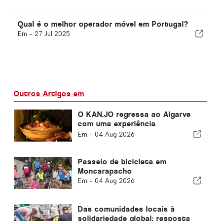
Qual é o melhor operador móvel em Portugal?
Em -
27 Jul 2025
Outros Artigos em
O KAN.JO regressa ao Algarve
com uma experiência
gastronómica de inspiração
Em -
04 Aug 2026
asiática
Passeio de bicicleta em
Moncarapacho
Em -
04 Aug 2026
Das comunidades locais à
solidariedade global: resposta