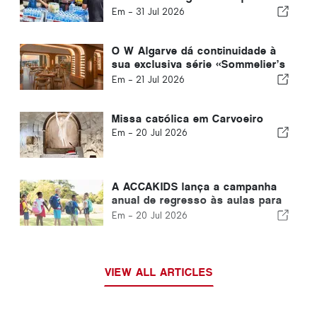
coletiva após os terramotos na
Em -
31 Jul 2026
Venezuela
O W Algarve dá continuidade à
sua exclusiva série «Sommelier’s
Table» com o Buçaco
Em -
21 Jul 2026
Missa católica em Carvoeiro
Em -
20 Jul 2026
A ACCAKIDS lança a campanha
anual de regresso às aulas para
proporcionar a todas as
Em -
20 Jul 2026
crianças um começo justo
VIEW ALL ARTICLES