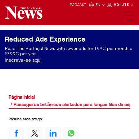
PODCAST
EN
AD-LITE
Reduced Ads Experience
Read The Portugal News with fewer ads for 1.99€ per month or
19.99€ per year.
Inscreva-se aqui
Página inicial
Passageiros britânicos alertados para longas filas de esper
Partilhe este artigo: