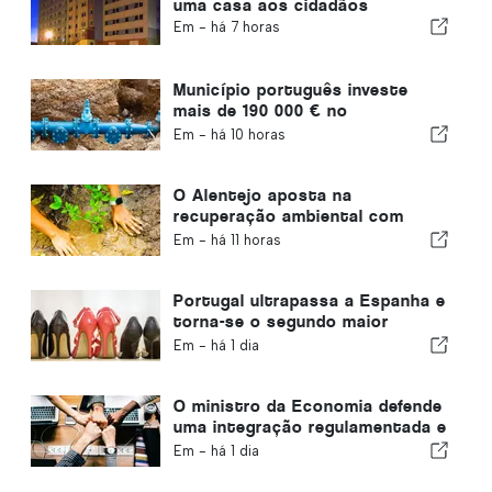
uma casa aos cidadãos
Em -
há 7 horas
Município português investe
mais de 190 000 € no
abastecimento de água
Em -
há 10 horas
O Alentejo aposta na
recuperação ambiental com
fundos europeus
Em -
há 11 horas
Portugal ultrapassa a Espanha e
torna-se o segundo maior
produtor de calçado da Europa
Em -
há 1 dia
O ministro da Economia defende
uma integração regulamentada e
garante um canal acelerado para
Em -
há 1 dia
os imigrantes