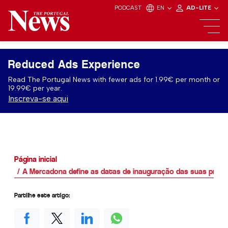
PODCAST
EN
AD-LITE
Reduced Ads Experience
Read The Portugal News with fewer ads for 1.99€ per month or
19.99€ per year.
Inscreva-se aqui
Página inicial
A Mercadona define as datas de inauguração das suas primei
Partilhe este artigo: