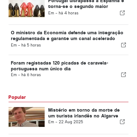
Portugal ultrapassa a Espanha e
torna-se o segundo maior
produtor de calçado da Europa
Em -
há 4 horas
O ministro da Economia defende uma integração
regulamentada e garante um canal acelerado
para os imigrantes
Em -
há 5 horas
Foram registadas 120 picadas de caravela-
portuguesa num único dia
Em -
há 6 horas
Popular
Mistério em torno da morte de
um turista irlandês no Algarve
Em -
22 Aug 2025