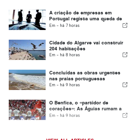
A criação de empresas em
Portugal regista uma queda de
4,2%
Em -
há 7 horas
Cidade do Algarve vai construir
204 habitações
Em -
há 8 horas
Concluídas as obras urgentes
nas praias portuguesas
Em -
há 9 horas
O Benfica, o «partidor de
corações»: As Águias rumam a
Edimburgo com um pé já na fase
Em -
há 9 horas
seguinte