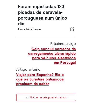
Foram registadas 120
picadas de caravela-
portuguesa num único
dia
Em -
há 9 horas
Próximo artigo
Galp conclui corredor de
carregamento ultrarrápido
para veículos eléctricos
em Portugal
Artigo anterior
Viajar para Espanha? Eis o
que os turistas britânicos
precisam de saber
← Voltar à página anterior