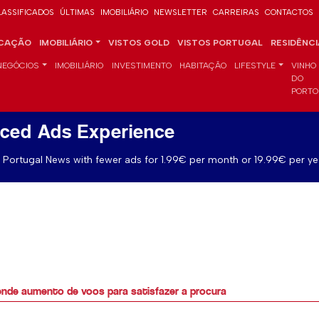
LASSIFICADOS
ÚLTIMAS
IMOBILIÁRIO
NEWSLETTER
CARREIRAS
CONTACTOS
CAÇÃO
IMOBILIÁRIO
VISTOS GOLD
VISTOS PORTUGAL
RESIDÊNC
NEGÓCIOS
IMOBILIÁRIO
INVESTIMENTO
HABITAÇÃO
LIFESTYLE
VINHO
DO
PORTO
ced Ads Experience
Portugal News with fewer ads for 1.99€ per month or 19.99€ per ye
ende aumento de voos para satisfazer a procura