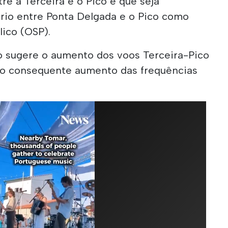
re a Terceira e o Pico e que seja
io entre Ponta Delgada e o Pico como
lico (OSP).
po sugere o aumento dos voos Terceira-Pico
e o consequente aumento das frequências