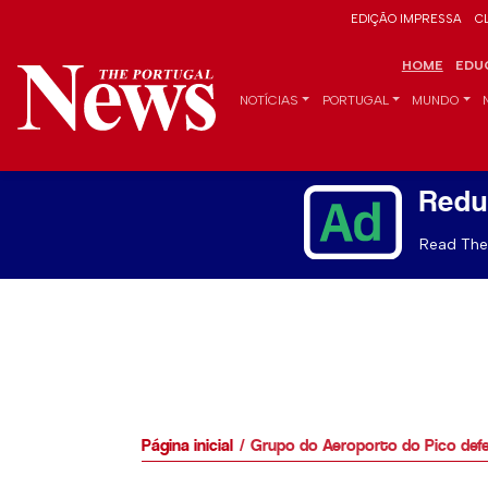
EDIÇÃO IMPRESSA
C
HOME
EDU
NOTÍCIAS
PORTUGAL
MUNDO
Redu
Read The 
Página inicial
Grupo do Aeroporto do Pico def