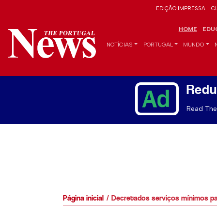
EDIÇÃO IMPRESSA
C
HOME
EDU
NOTÍCIAS
PORTUGAL
MUNDO
Redu
Read The 
Página inicial
Decretados serviços mínimos pa