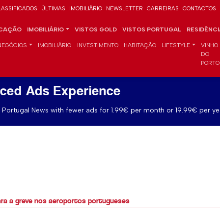
LASSIFICADOS
ÚLTIMAS
IMOBILIÁRIO
NEWSLETTER
CARREIRAS
CONTACTOS
CAÇÃO
IMOBILIÁRIO
VISTOS GOLD
VISTOS PORTUGAL
RESIDÊNC
NEGÓCIOS
IMOBILIÁRIO
INVESTIMENTO
HABITAÇÃO
LIFESTYLE
VINHO
DO
PORTO
ced Ads Experience
Portugal News with fewer ads for 1.99€ per month or 19.99€ per ye
ra a greve nos aeroportos portugueses