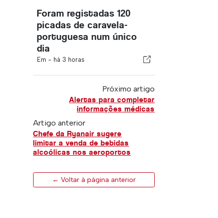
Foram registadas 120
picadas de caravela-
portuguesa num único
dia
Em -
há 3 horas
Próximo artigo
Alertas para completar
informações médicas
Artigo anterior
Chefe da Ryanair sugere
limitar a venda de bebidas
alcoólicas nos aeroportos
← Voltar à página anterior