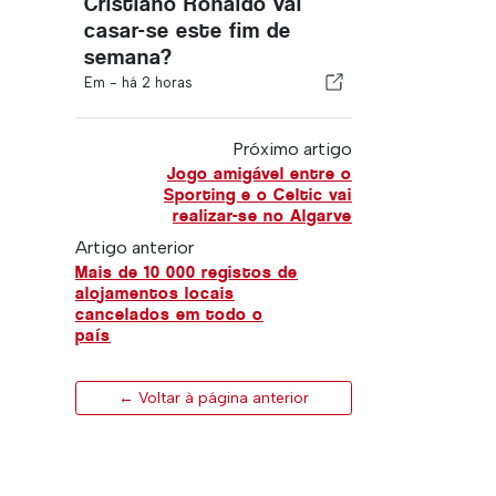
Cristiano Ronaldo vai
casar-se este fim de
semana?
Em -
há 2 horas
Próximo artigo
Jogo amigável entre o
Sporting e o Celtic vai
realizar-se no Algarve
Artigo anterior
Mais de 10 000 registos de
alojamentos locais
cancelados em todo o
país
← Voltar à página anterior