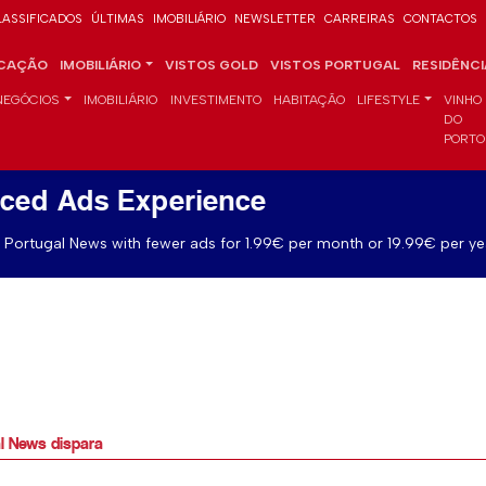
LASSIFICADOS
ÚLTIMAS
IMOBILIÁRIO
NEWSLETTER
CARREIRAS
CONTACTOS
CAÇÃO
IMOBILIÁRIO
VISTOS GOLD
VISTOS PORTUGAL
RESIDÊNC
NEGÓCIOS
IMOBILIÁRIO
INVESTIMENTO
HABITAÇÃO
LIFESTYLE
VINHO
DO
PORTO
ced Ads Experience
Portugal News with fewer ads for 1.99€ per month or 19.99€ per ye
l News dispara