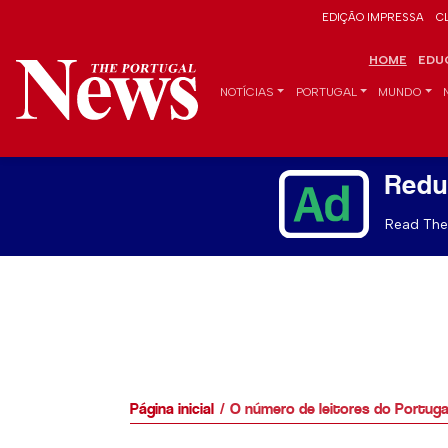
EDIÇÃO IMPRESSA
C
HOME
EDU
NOTÍCIAS
PORTUGAL
MUNDO
Redu
Read The 
Página inicial
O número de leitores do Portuga