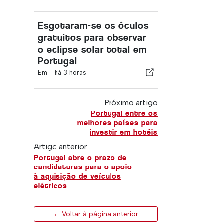
Esgotaram-se os óculos
gratuitos para observar
o eclipse solar total em
Portugal
Em -
há 3 horas
Próximo artigo
Portugal entre os
melhores países para
investir em hotéis
Artigo anterior
Portugal abre o prazo de
candidaturas para o apoio
à aquisição de veículos
elétricos
← Voltar à página anterior