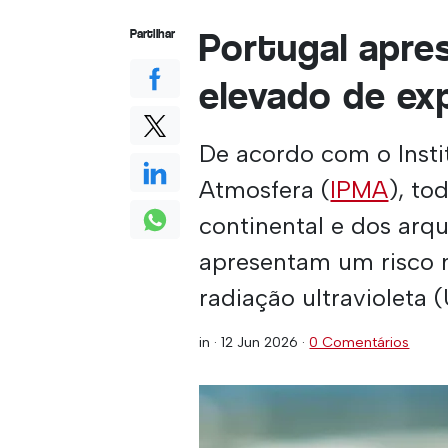
Portugal apre
Partilhar
elevado de ex
De acordo com o Insti
Atmosfera (
IPMA
), to
continental e dos arq
apresentam um risco 
radiação ultravioleta (
in ·
12 Jun 2026
·
0 Comentários