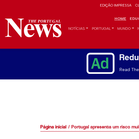
EDIÇÃO IMPRESSA
C
HOME
EDU
NOTÍCIAS
PORTUGAL
MUNDO
Redu
Read The 
Página inicial
Portugal apresenta um risco mui