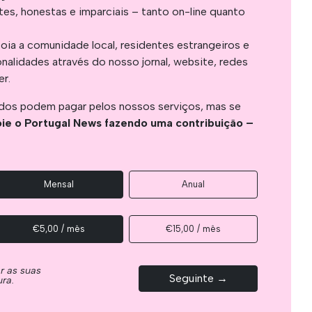
es, honestas e imparciais – tanto on-line quanto
oia a comunidade local, residentes estrangeiros e
onalidades através do nosso jornal, website, redes
er.
os podem pagar pelos nossos serviços, mas se
ie o Portugal News fazendo uma contribuição –
Mensal
Anual
€5,00 / mês
€15,00 / mês
ar as suas
Seguinte →
ura.