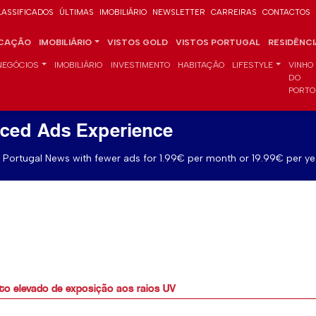
LASSIFICADOS
ÚLTIMAS
IMOBILIÁRIO
NEWSLETTER
CARREIRAS
CONTACTOS
CAÇÃO
IMOBILIÁRIO
VISTOS GOLD
VISTOS PORTUGAL
RESIDÊNC
NEGÓCIOS
IMOBILIÁRIO
INVESTIMENTO
HABITAÇÃO
LIFESTYLE
VINHO
DO
PORTO
ced Ads Experience
Portugal News with fewer ads for 1.99€ per month or 19.99€ per ye
to elevado de exposição aos raios UV