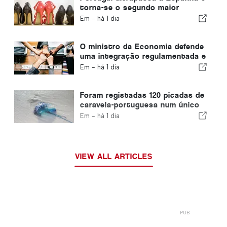
torna-se o segundo maior
produtor de calçado da Europa
Em -
há 1 dia
O ministro da Economia defende
uma integração regulamentada e
garante um canal acelerado para
Em -
há 1 dia
os imigrantes
Foram registadas 120 picadas de
caravela-portuguesa num único
dia
Em -
há 1 dia
VIEW ALL ARTICLES