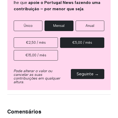
lhe que
apoie o Portugal News fazendo uma
contribuição – por menor que seja
.
Único
Mensal
Anual
€2,50 / mês
€5,00 / mês
€15,00 / mês
Pode alterar o valor ou
Seguinte →
cancelar as suas
contribuições em qualquer
altura.
Comentários