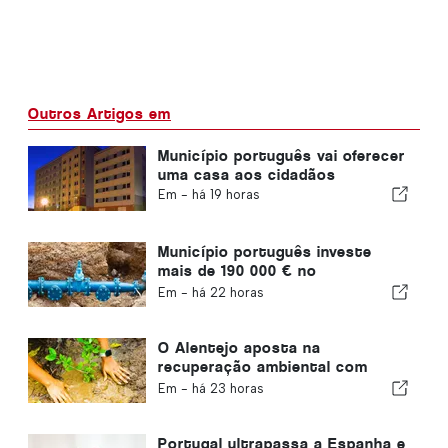
Outros Artigos em
Município português vai oferecer
uma casa aos cidadãos
Em -
há 19 horas
Município português investe
mais de 190 000 € no
abastecimento de água
Em -
há 22 horas
O Alentejo aposta na
recuperação ambiental com
fundos europeus
Em -
há 23 horas
Portugal ultrapassa a Espanha e