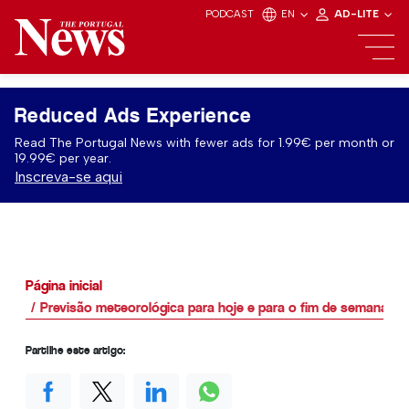
PODCAST
EN
AD-LITE
Reduced Ads Experience
Read The Portugal News with fewer ads for 1.99€ per month or
19.99€ per year.
Inscreva-se aqui
Página inicial
Previsão meteorológica para hoje e para o fim de semana em
Partilhe este artigo: