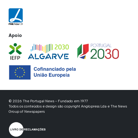
Apoio
© 2026 The Portugal News - Fundado em 1977
Todos os conteúdos e design são copyright Anglopress Lda e The News
Group of Newspapers