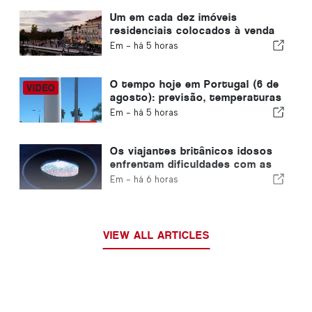
devido à crise de Ceuta
Um em cada dez imóveis
residenciais colocados à venda
em Portugal é vendido em
Em -
há 5 horas
menos de uma semana
O tempo hoje em Portugal (6 de
agosto): previsão, temperaturas
e o que esperar
Em -
há 5 horas
Os viajantes britânicos idosos
enfrentam dificuldades com as
novas verificações de
Em -
há 6 horas
impressões digitais da União
Europeia
VIEW ALL ARTICLES