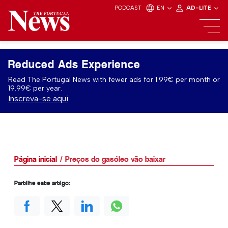
PODCAST
EN
AD-LITE
Reduced Ads Experience
Read The Portugal News with fewer ads for 1.99€ per month or
19.99€ per year.
Inscreva-se aqui
Página inicial
Preços do gasóleo vão baixar
Partilhe este artigo: