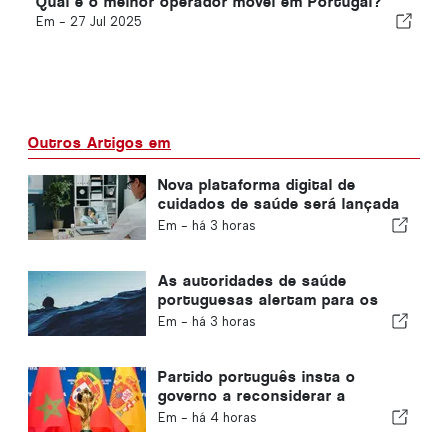
Qual é o melhor operador móvel em Portugal?
Em -
27 Jul 2025
Outros Artigos em
Nova plataforma digital de
cuidados de saúde será lançada
em Portugal
Em -
há 3 horas
As autoridades de saúde
portuguesas alertam para os
perigos do afogamento
Em -
há 3 horas
Partido português insta o
governo a reconsiderar a
candidatura de Marrocos à
Em -
há 4 horas
organização do Mundial de 2030