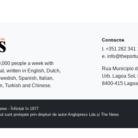
Contacte
t. +351 282 341
e. info@theport
,000 people a week with
Rua Municipio 
l, written in English, Dutch,
Urb. Lagoa Sol, 
edish, Spanish, Italian,
8400-415 Lagoa 
, Turkish and Chinese.
ws - Înființat în 1977
nul sunt protejate prin drepturi de autor Anglopress Lda și The News