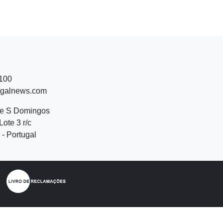
 100
ugalnews.com
de S Domingos
Lote 3 r/c
- Portugal