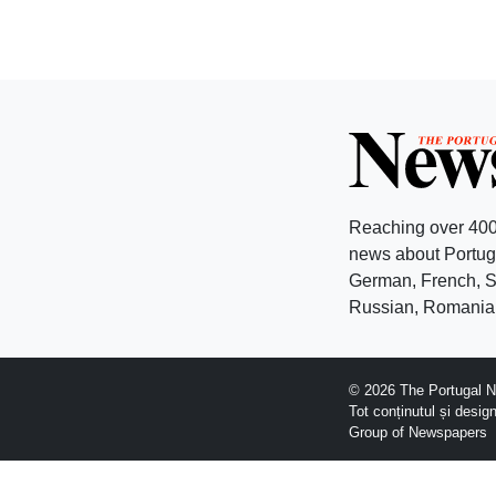
Reaching over 400
news about Portuga
German, French, Sw
Russian, Romanian
© 2026 The Portugal Ne
Tot conținutul și desig
Group of Newspapers