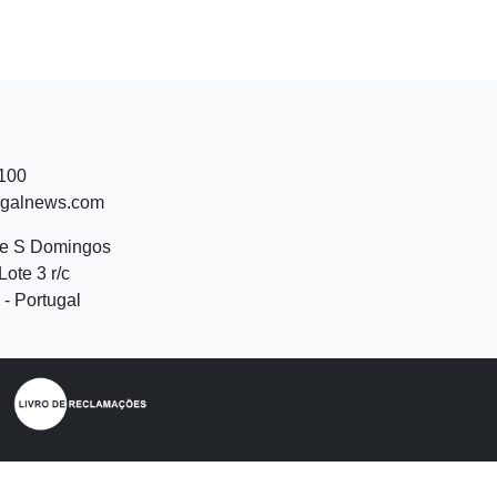
 100
ugalnews.com
de S Domingos
Lote 3 r/c
- Portugal