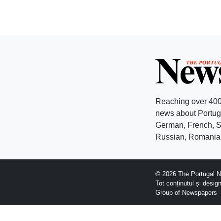
Reaching over 400
news about Portuga
German, French, Sw
Russian, Romanian
© 2026 The Portugal Ne
Tot conținutul și desig
Group of Newspapers