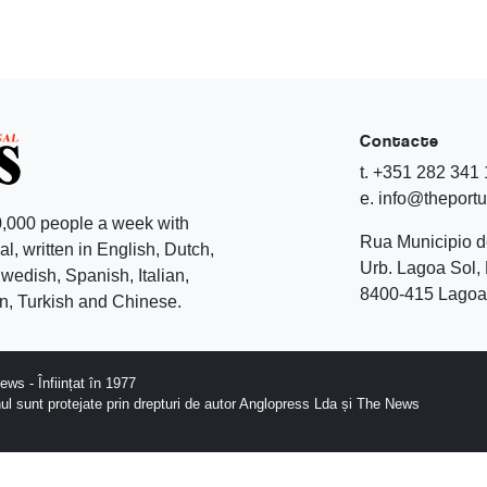
Contacte
t. +351 282 341
e. info@theport
,000 people a week with
Rua Municipio 
l, written in English, Dutch,
Urb. Lagoa Sol, 
edish, Spanish, Italian,
8400-415 Lagoa 
, Turkish and Chinese.
ws - Înființat în 1977
nul sunt protejate prin drepturi de autor Anglopress Lda și The News