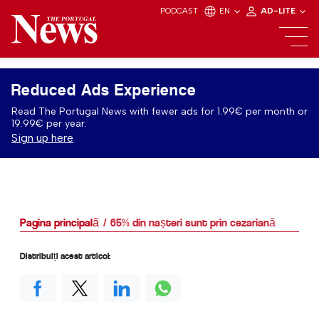
PODCAST
EN
AD-LITE
Reduced Ads Experience
Read The Portugal News with fewer ads for 1.99€ per month or
19.99€ per year.
Sign up here
Pagina principală
65% din nașteri sunt prin cezariană
Distribuiți acest articol: