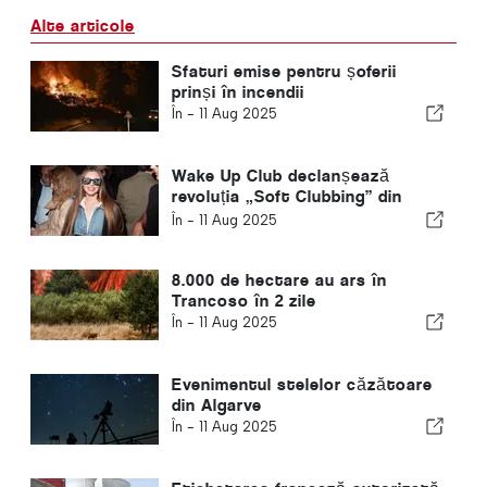
Alte articole
Sfaturi emise pentru șoferii
prinși în incendii
În -
11 Aug 2025
Wake Up Club declanșează
revoluția „Soft Clubbing” din
Lisabona
În -
11 Aug 2025
8.000 de hectare au ars în
Trancoso în 2 zile
În -
11 Aug 2025
Evenimentul stelelor căzătoare
din Algarve
În -
11 Aug 2025