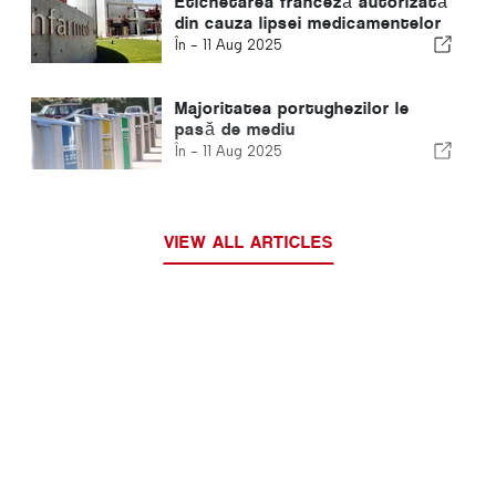
Etichetarea franceză autorizată
din cauza lipsei medicamentelor
În -
11 Aug 2025
Majoritatea portughezilor le
pasă de mediu
În -
11 Aug 2025
VIEW ALL ARTICLES