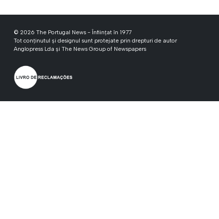
© 2026 The Portugal News - Înființat în 1977
Tot conținutul și designul sunt protejate prin drepturi de autor
Anglopress Lda și The News Group of Newspapers