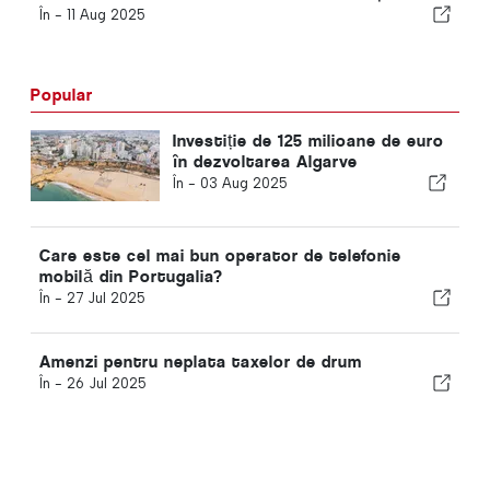
În -
11 Aug 2025
Popular
Investiție de 125 milioane de euro
în dezvoltarea Algarve
În -
03 Aug 2025
Care este cel mai bun operator de telefonie
mobilă din Portugalia?
În -
27 Jul 2025
Amenzi pentru neplata taxelor de drum
În -
26 Jul 2025