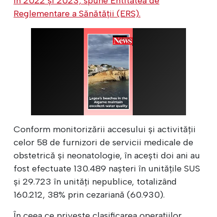
în 2022 și 2023, spune Entitatea de
Reglementare a Sănătății (ERS).
Conform monitorizării accesului și activității
celor 58 de furnizori de servicii medicale de
obstetrică și neonatologie, în acești doi ani au
fost efectuate 130.489 nașteri în unitățile SUS
și 29.723 în unități nepublice, totalizând
160.212, 38% prin cezariană (60.930).
În ceea ce privește clasificarea operațiilor