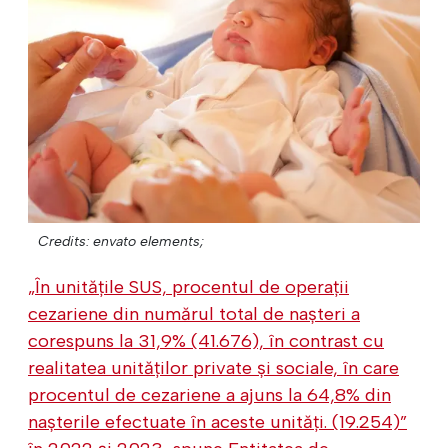
Credits: envato elements;
„În unitățile SUS, procentul de operații
cezariene din numărul total de nașteri a
corespuns la 31,9% (41.676), în contrast cu
realitatea unităților private și sociale, în care
procentul de cezariene a ajuns la 64,8% din
nașterile efectuate în aceste unități. (19.254)”