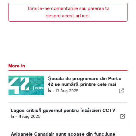
Trimite-ne comentariile sau părerea ta
despre acest articol.
More in
Școala de programare din Porto
42 se numără printre cele mai
inovatoare universități din lume
În -
13 Aug 2025
Lagos critică guvernul pentru întârzieri CCTV
În -
11 Aug 2025
Avioanele Canadair sunt scoase din funcțiune