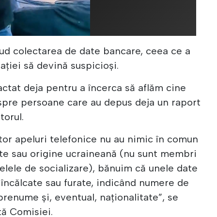
clud colectarea de date bancare, ceea ce a
ției să devină suspicioși.
ctat deja pentru a încerca să aflăm cine
espre persoane care au depus deja un raport
torul.
or apeluri telefonice nu au nimic în comun
tate sau origine ucraineană (nu sunt membri
țelele de socializare), bănuim că unele date
 încălcate sau furate, indicând numere de
renume și, eventual, naționalitate”, se
tă Comisiei.