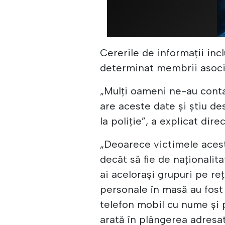
Cererile de informații in
determinat membrii asocia
„Mulți oameni ne-au conta
are aceste date și știu d
la poliție”, a explicat direc
„Deoarece victimele acest
decât să fie de naționali
ai acelorași grupuri pe re
personale în masă au fost
telefon mobil cu nume și p
arată în plângerea adresa