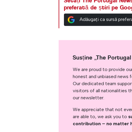
Setați The Portugal News
preferată de știri pe Goo
Adăugați ca sursă prefe
Susține „The Portuga
We are proud to provide ou
honest and unbiased news for
Our dedicated team support
visitors of all nationalitie
our newsletter.
We appreciate that not ever
are able to, we ask you to
s
contribution – no matter 