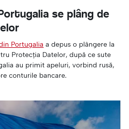
 Portugalia se plâng de
elor
 din Portugalia
a depus o plângere la
tru Protecția Datelor, după ce sute
alia au primit apeluri, vorbind rusă,
re conturile bancare.