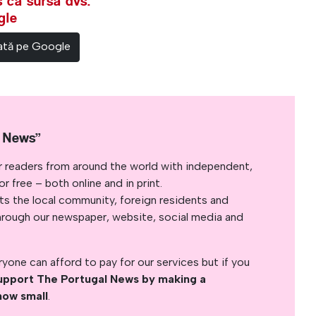
 ca sursa dvs.
gle
rată pe Google
l News”
r readers from around the world with independent,
 free – both online and in print.
s the local community, foreign residents and
s through our newspaper, website, social media and
yone can afford to pay for our services but if you
upport The Portugal News by making a
how small
.