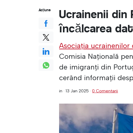
Ucrainenii din
Acțiune
încălcarea dat
Asociația ucrainenilor
Comisia Națională pen
de imigranți din Portug
cerând informații desp
in ·
13 Jan 2025
·
0 Comentarii