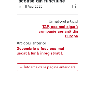
scoase din funcțiune
În -
11 Aug 2025
Următorul articol
TAP, cea mai sigură
companie aeriană din
Europa
Articolul anterior
Decembrie a fost cea mai
uscată lună înregistrată
← Întoarce-te la pagina anterioară