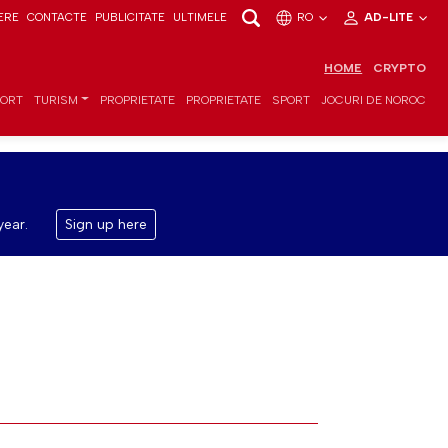
ERE
CONTACTE
PUBLICITATE
ULTIMELE
RO
AD-LITE
HOME
CRYPTO
PORT
TURISM
PROPRIETATE
PROPRIETATE
SPORT
JOCURI DE NOROC
year.
Sign up here