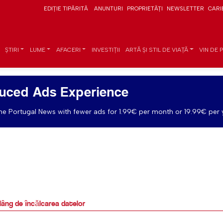
EDIȚIE TIPĂRITĂ
ANUNTURI
PROPRIETĂȚI
NEWSLETTER
CARI
ȘTIRI
LUME
AFACERI
INVESTIȚII
ARTĂ ȘI STIL DE VIAȚĂ
VIN DE 
uced Ads Experience
e Portugal News with fewer ads for 1.99€ per month or 19.99€ per 
plâng de încălcarea datelor