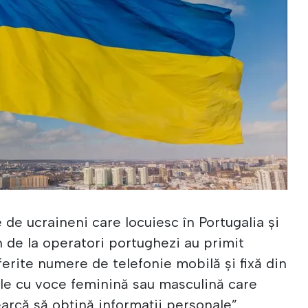
e de ucraineni care locuiesc în Portugalia și
 de la operatori portughezi au primit
iferite numere de telefonie mobilă și fixă din
le cu voce feminină sau masculină care
arcă să obțină informații personale”.