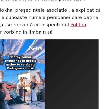
okha, președintele asociației, a explicat că
ile cunoaște numele persoanei care deține
și „se prezintă ca inspector al
Poliției
r vorbind în limba rusă.