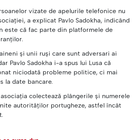
soanelor vizate de apelurile telefonice nu
sociației, a explicat Pavlo Sadokha, indicând
 este că fac parte din platformele de
anților.
ineni și unii ruși care sunt adversari ai
dar Pavlo Sadokha i-a spus lui Lusa că
onat niciodată probleme politice, ci mai
s la date bancare.
, asociația colectează plângerile și numerele
mite autorităților portugheze, astfel încât
t.