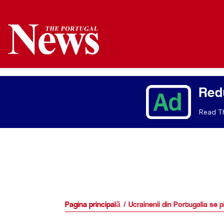
Red
Read Th
Pagina principală
Ucrainenii din Portugalia se 