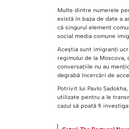
Multe dintre numerele per
există în baza de date a a
că singurul element comun
social media comune imigr
Aceștia sunt imigranți ucra
regimului de la Moscova, 
conversațiile nu au menți
degrabă încercări de acce
Potrivit lui Pavlo Sadokha
utilizate pentru a le trans
cazul să poată fi investiga