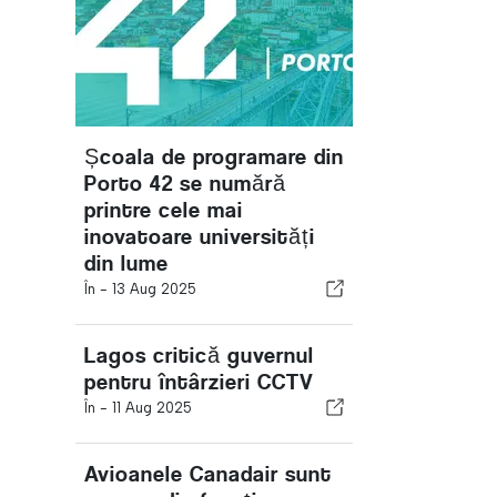
Școala de programare din
Porto 42 se numără
printre cele mai
inovatoare universități
din lume
În -
13 Aug 2025
Lagos critică guvernul
pentru întârzieri CCTV
În -
11 Aug 2025
Avioanele Canadair sunt