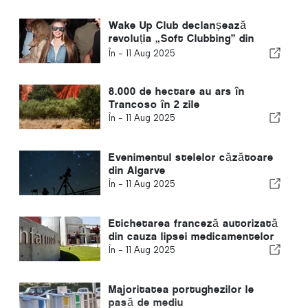
Wake Up Club declanșează
revoluția „Soft Clubbing” din
Lisabona
În -
11 Aug 2025
8.000 de hectare au ars în
Trancoso în 2 zile
În -
11 Aug 2025
Evenimentul stelelor căzătoare
din Algarve
În -
11 Aug 2025
Etichetarea franceză autorizată
din cauza lipsei medicamentelor
În -
11 Aug 2025
Majoritatea portughezilor le
pasă de mediu