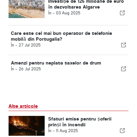
Investiție de 125 milioane de euro
în dezvoltarea Algarve
În -
03 Aug 2025
Care este cel mai bun operator de telefonie
mobilă din Portugalia?
În -
27 Jul 2025
Amenzi pentru neplata taxelor de drum
În -
26 Jul 2025
Alte articole
Sfaturi emise pentru șoferii
prinși în incendii
În -
11 Aug 2025