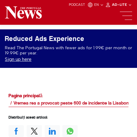
PODCAST
EN
AD-LITE
Reduced Ads Experience
Read The Portugal News with fewer ads for 1.99€ per month or
19.99€ per year.
Sign up here
Pagina principală
Vremea rea a provocat peste 600 de incidente la Lisabona
Distribuiți acest articol: