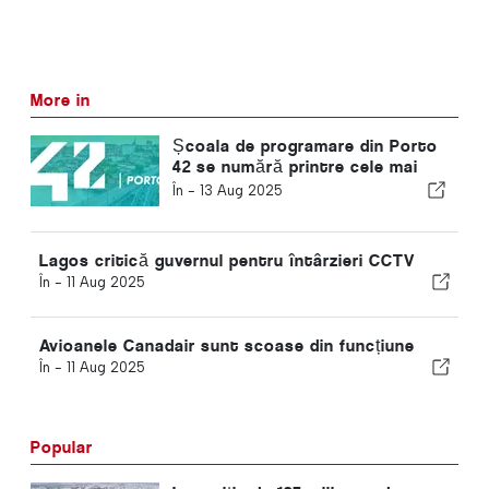
More in
Școala de programare din Porto
42 se numără printre cele mai
inovatoare universități din lume
În -
13 Aug 2025
Lagos critică guvernul pentru întârzieri CCTV
În -
11 Aug 2025
Avioanele Canadair sunt scoase din funcțiune
În -
11 Aug 2025
Popular