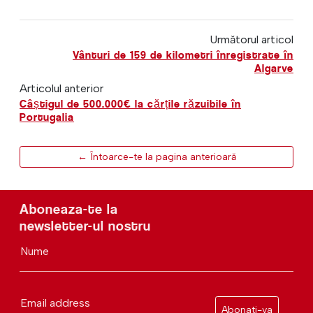
Următorul articol
Vânturi de 159 de kilometri înregistrate în
Algarve
Articolul anterior
Câștigul de 500.000€ la cărțile răzuibile în
Portugalia
← Întoarce-te la pagina anterioară
Aboneaza-te la
newsletter-ul nostru
Nume
Email address
Abonati-va