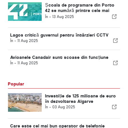
Școala de programare din Porto
42 se numără printre cele mai
inovatoare universități din lume
În -
13 Aug 2025
Lagos critică guvernul pentru întârzieri CCTV
În -
11 Aug 2025
Avioanele Canadair sunt scoase din funcțiune
În -
11 Aug 2025
Popular
Investiție de 125 milioane de euro
în dezvoltarea Algarve
În -
03 Aug 2025
Care este cel mai bun operator de telefonie