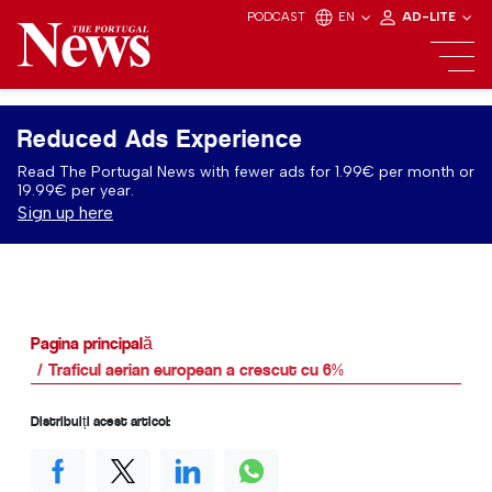
PODCAST
EN
AD-LITE
Reduced Ads Experience
Read The Portugal News with fewer ads for 1.99€ per month or
19.99€ per year.
Sign up here
Pagina principală
Traficul aerian european a crescut cu 6%
Distribuiți acest articol: