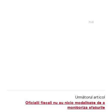
Următorul articol
Oficialii fiscali nu au nicio modalitate de a
monitoriza sfaturile