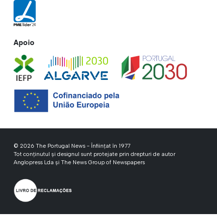
Apoio
© 2026 The Portugal News - Înființat în 1977
Tot conținutul și designul sunt protejate prin drepturi de autor
Anglopress Lda și The News Group of Newspapers