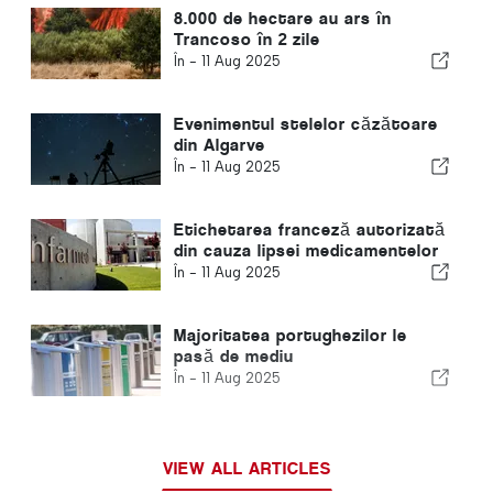
8.000 de hectare au ars în
Trancoso în 2 zile
În -
11 Aug 2025
Evenimentul stelelor căzătoare
din Algarve
În -
11 Aug 2025
Etichetarea franceză autorizată
din cauza lipsei medicamentelor
În -
11 Aug 2025
Majoritatea portughezilor le
pasă de mediu
În -
11 Aug 2025
VIEW ALL ARTICLES