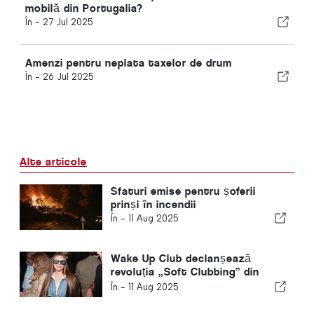
mobilă din Portugalia?
În -
27 Jul 2025
Amenzi pentru neplata taxelor de drum
În -
26 Jul 2025
Alte articole
Sfaturi emise pentru șoferii
prinși în incendii
În -
11 Aug 2025
Wake Up Club declanșează
revoluția „Soft Clubbing” din
Lisabona
În -
11 Aug 2025