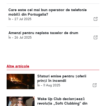
Care este cel mai bun operator de telefonie
mobilă din Portugalia?
În -
27 Jul 2025
Amenzi pentru neplata taxelor de drum
În -
26 Jul 2025
Alte articole
Sfaturi emise pentru șoferii
prinși în incendii
În -
11 Aug 2025
Wake Up Club declanșează
revoluția „Soft Clubbing” din