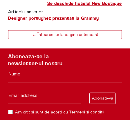
Se deschide hotelul New Boutique
Articolul anterior
Designer portughez prezentat la Grammy
← Întoarce-te la pagina anterioară
Aboneaza-te la
newsletter-ul nostru
Nume
Email address
Abonati-va
Am citit și sunt de acord cu
Termeni și condiții