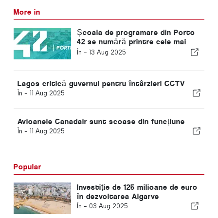
More in
Școala de programare din Porto
42 se numără printre cele mai
inovatoare universități din lume
În -
13 Aug 2025
Lagos critică guvernul pentru întârzieri CCTV
În -
11 Aug 2025
Avioanele Canadair sunt scoase din funcțiune
În -
11 Aug 2025
Popular
Investiție de 125 milioane de euro
în dezvoltarea Algarve
În -
03 Aug 2025