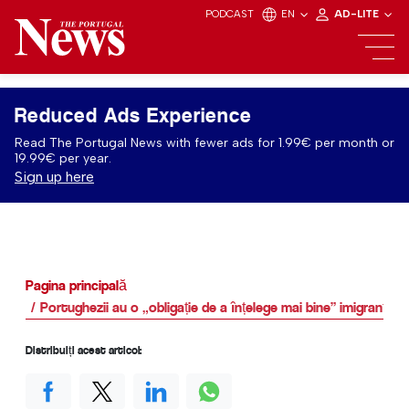
PODCAST
EN
AD-LITE
Reduced Ads Experience
Read The Portugal News with fewer ads for 1.99€ per month or
19.99€ per year.
Sign up here
Pagina principală
Portughezii au o „obligație de a înțelege mai bine” imigranții
Distribuiți acest articol: