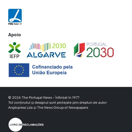
Apoio
© 2026 The Portugal News - Înființat în 1977
Tot conținutul și designul sunt protejate prin drepturi de autor
Anglopress Lda și The News Group of Newspapers