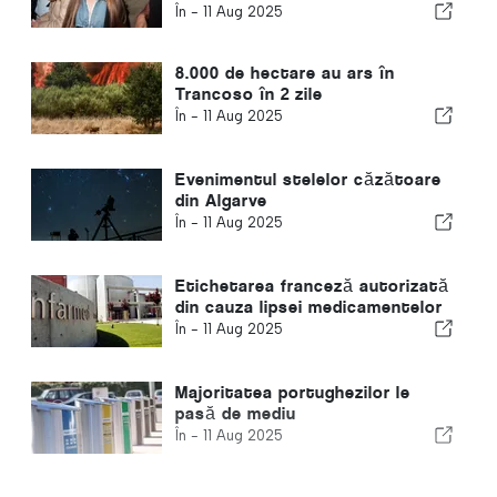
Lisabona
În -
11 Aug 2025
8.000 de hectare au ars în
Trancoso în 2 zile
În -
11 Aug 2025
Evenimentul stelelor căzătoare
din Algarve
În -
11 Aug 2025
Etichetarea franceză autorizată
din cauza lipsei medicamentelor
În -
11 Aug 2025
Majoritatea portughezilor le
pasă de mediu
În -
11 Aug 2025