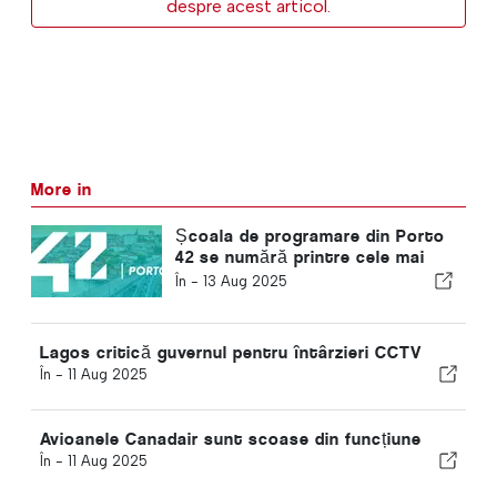
despre acest articol.
More in
Școala de programare din Porto
42 se numără printre cele mai
inovatoare universități din lume
În -
13 Aug 2025
Lagos critică guvernul pentru întârzieri CCTV
În -
11 Aug 2025
Avioanele Canadair sunt scoase din funcțiune
În -
11 Aug 2025