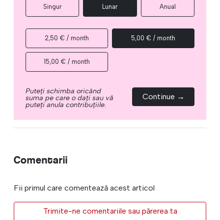
Singur
Lunar
Anual
2,50 € / month
5,00 € / month
15,00 € / month
Puteți schimba oricând
Continue →
suma pe care o dați sau vă
puteți anula contribuțiile.
Comentarii
Fii primul care comentează acest articol
Trimite-ne comentariile sau părerea ta