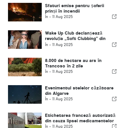
Sfaturi emise pentru șoferii
prinși în incendii
În -
11 Aug 2025
Wake Up Club declanșează
revoluția „Soft Clubbing” din
Lisabona
În -
11 Aug 2025
8.000 de hectare au ars în
Trancoso în 2 zile
În -
11 Aug 2025
Evenimentul stelelor căzătoare
din Algarve
În -
11 Aug 2025
Etichetarea franceză autorizată
din cauza lipsei medicamentelor
În -
11 Aug 2025