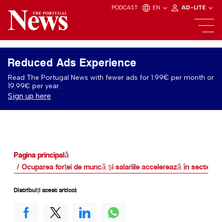
PODCAST
EN
AD-LITE
Reduced Ads Experience
Read The Portugal News with fewer ads for 1.99€ per month or
19.99€ per year.
Sign up here
Pagina principală
Ocuparea forței de muncă și salariile accelerează în sectorul 
Distribuiți acest articol: