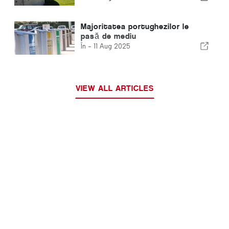
Majoritatea portughezilor le
pasă de mediu
În -
11 Aug 2025
VIEW ALL ARTICLES