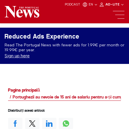
PODCAST
EN
AD-LITE
Reduced Ads Experience
Read The Portugal News with fewer ads for 1.99€ per month or
19.99€ per year.
Sign up here
Pagina principală
Portughezii au nevoie de 15 ani de salariu pentru a-și cumpăr
Distribuiți acest articol: