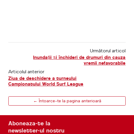
Următorul articol
Inundații și închideri de drumuri din cauza
vremii nefavorabile
Articolul anterior
Ziua de deschidere a turneului
Campionatului World Surf League
← Întoarce-te la pagina anterioară
Aboneaza-te la
newsletter-ul nostru