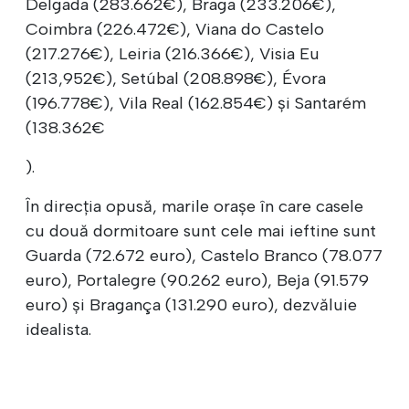
Delgada (283.662€), Braga (233.206€),
Coimbra (226.472€), Viana do Castelo
(217.276€), Leiria (216.366€), Visia Eu
(213,952€), Setúbal (208.898€), Évora
(196.778€), Vila Real (162.854€) și Santarém
(138.362€
).
În direcția opusă, marile orașe în care casele
cu două dormitoare sunt cele mai ieftine sunt
Guarda (72.672 euro), Castelo Branco (78.077
euro), Portalegre (90.262 euro), Beja (91.579
euro) și Bragança (131.290 euro), dezvăluie
idealista.