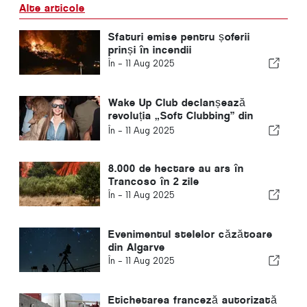
Alte articole
Sfaturi emise pentru șoferii
prinși în incendii
În -
11 Aug 2025
Wake Up Club declanșează
revoluția „Soft Clubbing” din
Lisabona
În -
11 Aug 2025
8.000 de hectare au ars în
Trancoso în 2 zile
În -
11 Aug 2025
Evenimentul stelelor căzătoare
din Algarve
În -
11 Aug 2025
Etichetarea franceză autorizată