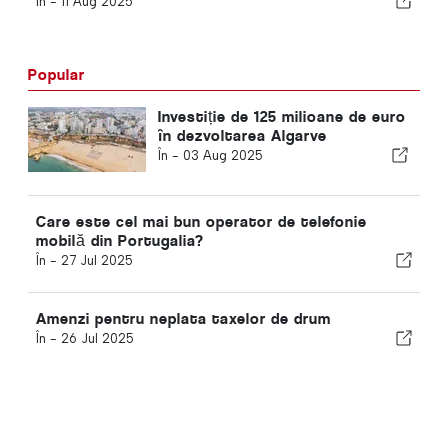
În -
11 Aug 2025
Popular
Investiție de 125 milioane de euro
în dezvoltarea Algarve
În -
03 Aug 2025
Care este cel mai bun operator de telefonie
mobilă din Portugalia?
În -
27 Jul 2025
Amenzi pentru neplata taxelor de drum
În -
26 Jul 2025