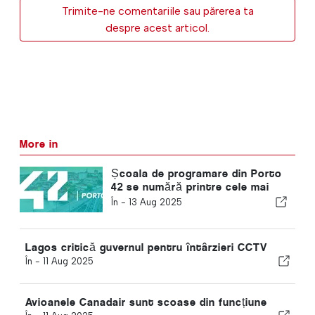
Trimite-ne comentariile sau părerea ta
despre acest articol.
More in
Școala de programare din Porto
42 se numără printre cele mai
inovatoare universități din lume
În -
13 Aug 2025
Lagos critică guvernul pentru întârzieri CCTV
În -
11 Aug 2025
Avioanele Canadair sunt scoase din funcțiune