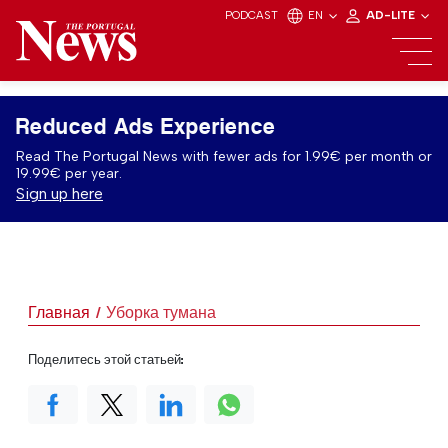
PODCAST
EN
AD-LITE
Reduced Ads Experience
Read The Portugal News with fewer ads for 1.99€ per month or
19.99€ per year.
Sign up here
Главная
Уборка тумана
Поделитесь этой статьей: