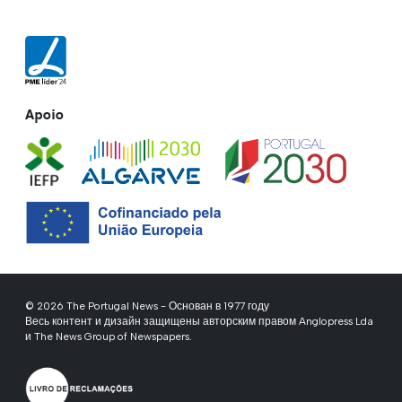
Apoio
© 2026 The Portugal News - Основан в 1977 году
Весь контент и дизайн защищены авторским правом Anglopress Lda
и The News Group of Newspapers.