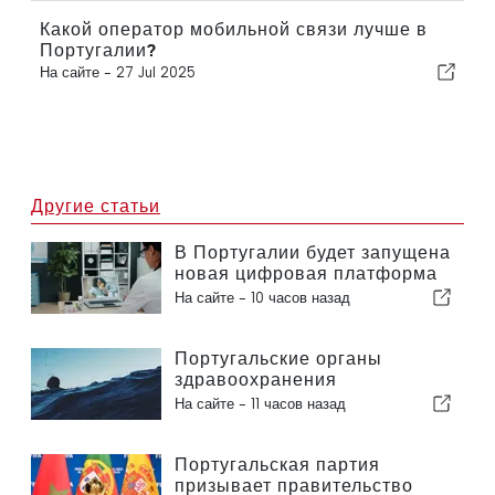
Какой оператор мобильной связи лучше в
Португалии?
На сайте -
27 Jul 2025
Другие статьи
В Португалии будет запущена
новая цифровая платформа
в сфере здравоохранения
На сайте -
10 часов назад
Португальские органы
здравоохранения
предупреждают об опасности
На сайте -
11 часов назад
утопления
Португальская партия
призывает правительство