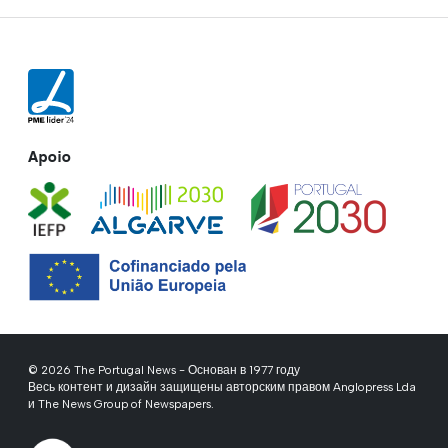
Apoio
© 2026 The Portugal News - Основан в 1977 году
Весь контент и дизайн защищены авторским правом Anglopress Lda
и The News Group of Newspapers.