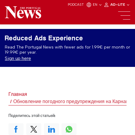
PODCAST
EN
AD-LITE
Reduced Ads Experience
Read The Portugal News with fewer ads for 1.99€ per month or
19.99€ per year.
Sign up here
Главная
Обновление погодного предупреждения на Карнавал
Поделитесь этой статьей: