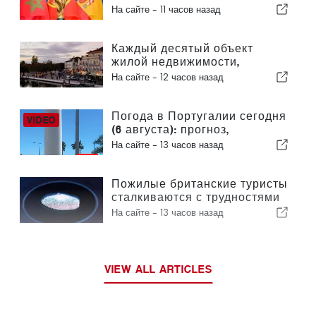
пересмотреть решение о
На сайте -
11 часов назад
проведении Марокко
Чемпионата мира по футболу
2030 года в связи с кризисом
Каждый десятый объект
вокруг Сеуты
жилой недвижимости,
выставленный на продажу в
На сайте -
12 часов назад
Португалии, продается менее
чем за неделю
Погода в Португалии сегодня
(6 августа): прогноз,
температура и что ожидать
На сайте -
13 часов назад
Пожилые британские туристы
сталкиваются с трудностями
в связи с введением в
На сайте -
13 часов назад
Европейском союзе новых
процедур проверки
отпечатков пальцев
VIEW ALL ARTICLES