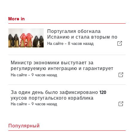
More in
Португалия обогнала
Испанию и стала вторым по
величине производителем
На сайте -
8 часов назад
обуви в Европе
Министр экономики выступает за
регулируемую интеграцию и гарантирует
иммигрантам ускоренную процедуру
На сайте -
9 часов назад
оформления
За один день было зафиксировано 120
укусов португальского кораблика
На сайте -
9 часов назад
Популярный