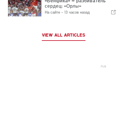
«Бенфика» — разбиватель
сердец: «Орлы»
отправляются в Эдинбург,
На сайте -
13 часов назад
уже практически обеспечив
себе выход в следующий
раунд
VIEW ALL ARTICLES