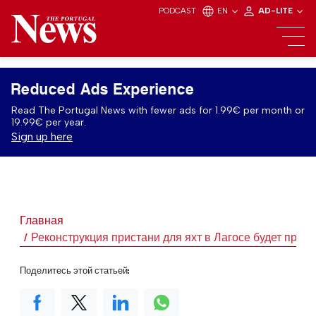
PODCAST
EN
AD-LITE
Reduced Ads Experience
Read The Portugal News with fewer ads for 1.99€ per month or
19.99€ per year.
Sign up here
Главная
Реконструкция пристани для яхт в Лагосе будет прод
Поделитесь этой статьей: