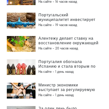
гражданам
На сайте -
16 часов назад
Португальский
муниципалитет инвестирует
более 190 000 евро в систему
На сайте -
19 часов назад
водоснабжения
Алентежу делает ставку на
восстановление окружающей
среды за счет европейских
На сайте -
20 часов назад
средств
Португалия обогнала
Испанию и стала вторым по
величине производителем
На сайте -
1 день назад
обуви в Европе
Министр экономики
выступает за регулируемую
интеграцию и гарантирует
На сайте -
1 день назад
иммигрантам ускоренную
процедуру оформления
За один день было