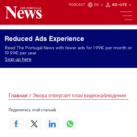
PODCAST
EN
AD-LITE
Reduced Ads Experience
Read The Portugal News with fewer ads for 1.99€ per month or
19.99€ per year.
Sign up here
Главная
Эвора отвергает план видеонаблюдения
Поделитесь этой статьей: