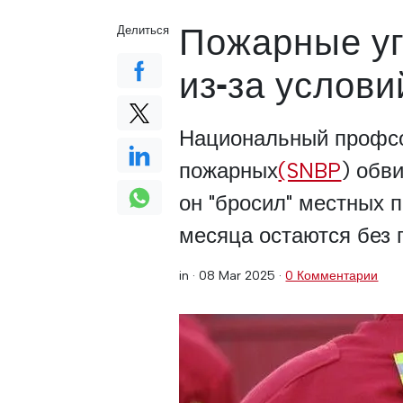
Пожарные уг
Делиться
из-за услови
Национальный профс
пожарных
(SNBP
) обв
он "бросил" местных 
месяца остаются без 
in ·
08 Mar 2025
·
0 Комментарии