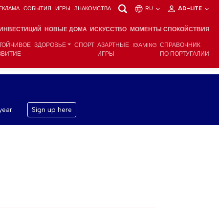
ЕКЛАМА
СОБЫТИЯ
ИГРЫ
ЗНАКОМСТВА
RU
AD-LITE
 ИНВЕСТИЦИЙ
НОВЫЕ ДОМА
ИСКУССТВО
МОМЕНТЫ СПОКОЙСТВИЯ
ТОЙЧИВОЕ
ЗДОРОВЬЕ
СПОРТ
АЗАРТНЫЕ
IGAMING
СПРАВОЧНИК
ЗВИТИЕ
ИГРЫ
ПО ПОРТУГАЛИИ
year.
Sign up here