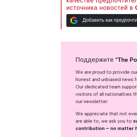
качестве предпочтите
источника новостей в 
Добавить как предпочт
Поддержите "The Po
We are proud to provide ou
honest and unbiased news for
Our dedicated team support
visitors of all nationalitie
our newsletter.
We appreciate that not ever
are able to, we ask you to
s
contribution – no matter 