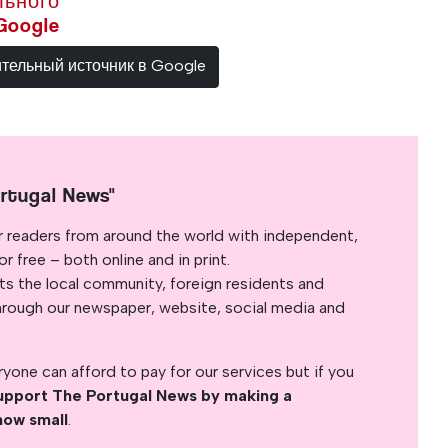
льного
Google
ительный источник в Google
rtugal News"
r readers from around the world with independent,
 free – both online and in print.
s the local community, foreign residents and
s through our newspaper, website, social media and
yone can afford to pay for our services but if you
upport The Portugal News by making a
how small
.