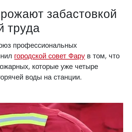
рожают забастовкой
й труда
оюз профессиональных
инил
городской совет Фару
в том, что
пожарных, которые уже четыре
горячей воды на станции.