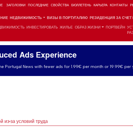
ИЕ
ЗАГОЛОВКИ
ПОСЛЕДНИЕ
СВОЙСТВА
БЮЛЛЕТЕНЬ
КАРЬЕРА
КОНТАКТЫ
Р
АНИЕ
НЕДВИЖИМОСТЬ
ВИЗЫ В ПОРТУГАЛИЮ
РЕЗИДЕНЦИЯ ЗА СЧЕТ
ДВИЖИМОСТЬ
ИНВЕСТИРОВАТЬ
ЖИЛЬЕ
ОБРАЗ ЖИЗНИ
ПОРТВЕЙН
УС
РА
uced Ads Experience
e Portugal News with fewer ads for 1.99€ per month or 19.99€ per 
 из-за условий труда