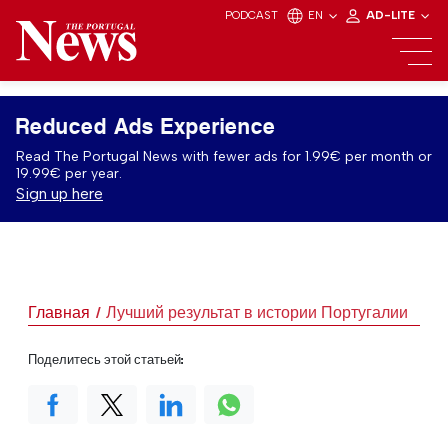
PODCAST
EN
AD-LITE
Reduced Ads Experience
Read The Portugal News with fewer ads for 1.99€ per month or
19.99€ per year.
Sign up here
Главная
Лучший результат в истории Португалии
Поделитесь этой статьей: