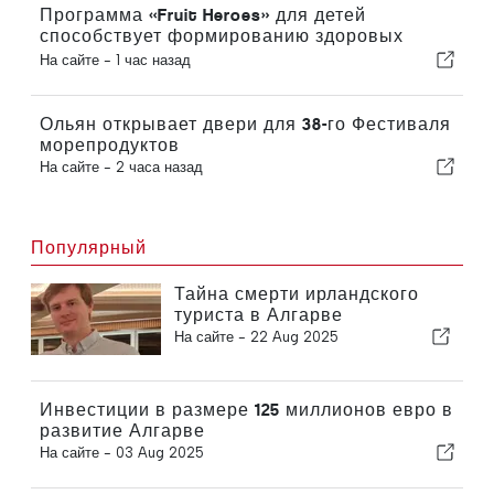
накоплениям
Программа «Fruit Heroes» для детей
способствует формированию здоровых
пищевых привычек в школах Алгарве
На сайте -
1 час назад
Ольян открывает двери для 38-го Фестиваля
морепродуктов
На сайте -
2 часа назад
Популярный
Тайна смерти ирландского
туриста в Алгарве
На сайте -
22 Aug 2025
Инвестиции в размере 125 миллионов евро в
развитие Алгарве
На сайте -
03 Aug 2025