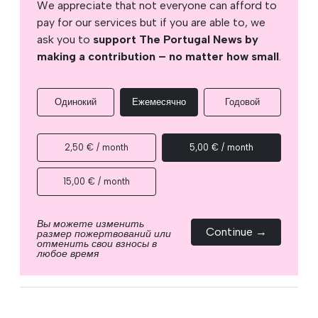
We appreciate that not everyone can afford to
pay for our services but if you are able to, we
ask you to
support The Portugal News by
making a contribution – no matter how small
.
Одинокий
Ежемесячно
Годовой
2,50 € / month
5,00 € / month
15,00 € / month
Вы можете изменить
Continue →
размер пожертвований или
отменить свои взносы в
любое время