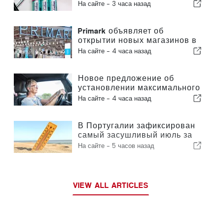
ожирения
На сайте -
3 часа назад
Primark объявляет об
открытии новых магазинов в
Португалии
На сайте -
4 часа назад
Новое предложение об
установлении максимального
возраста для вождения
На сайте -
4 часа назад
автомобиля в Португалии
В Португалии зафиксирован
самый засушливый июль за
столетие
На сайте -
5 часов назад
VIEW ALL ARTICLES