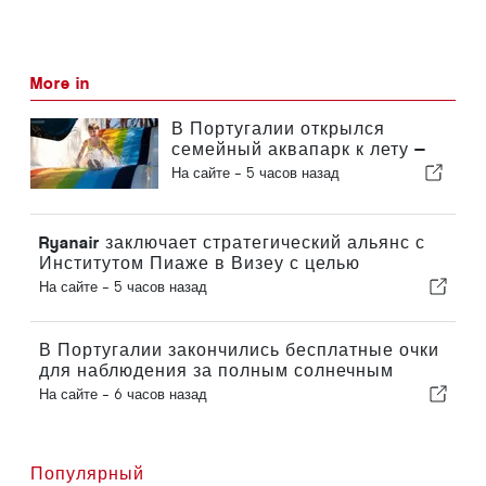
More in
В Португалии открылся
семейный аквапарк к лету —
билеты стоят 2 евро
На сайте -
5 часов назад
Ryanair заключает стратегический альянс с
Институтом Пиаже в Визеу с целью
подготовки кадров для авиационной
На сайте -
5 часов назад
отрасли в Португалии
В Португалии закончились бесплатные очки
для наблюдения за полным солнечным
затмением
На сайте -
6 часов назад
Популярный