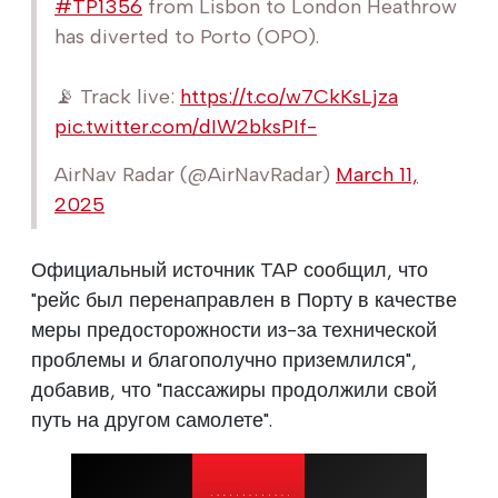
#TP1356
from Lisbon to London Heathrow
has diverted to Porto (OPO).
📡 Track live:
https://t.co/w7CkKsLjza
pic.twitter.com/dIW2bksPIf-
AirNav Radar (@AirNavRadar)
March 11,
2025
Официальный источник TAP сообщил, что
"рейс был перенаправлен в Порту в качестве
меры предосторожности из-за технической
проблемы и благополучно приземлился",
добавив, что "пассажиры продолжили свой
путь на другом самолете".