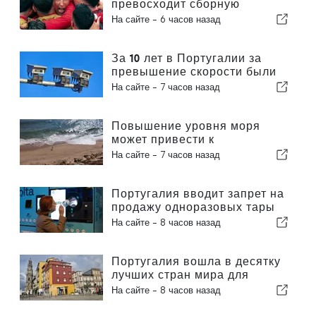
превосходит сборную
Португалии по коммерческой
На сайте -
6 часов назад
ценности
За 10 лет в Португалии за
превышение скорости были
оштрафованы 3,6 миллиона
На сайте -
7 часов назад
водителей
Повышение уровня моря
может привести к
исчезновению 40 процентов
На сайте -
7 часов назад
пляжей Португалии
Португалия вводит запрет на
продажу одноразовых тары
для напитков без маркировки
На сайте -
8 часов назад
«Volta»
Португалия вошла в десятку
лучших стран мира для
экспатов
На сайте -
8 часов назад