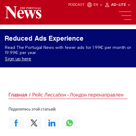
PODCAST
EN
AD-LITE
Reduced Ads Experience
Read The Portugal News with fewer ads for 1.99€ per month or
19.99€ per year.
Sign up here
Главная
Рейс Лиссабон - Лондон перенаправлен
Поделитесь этой статьей: