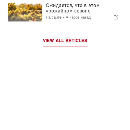
Ожидается, что в этом
урожайном сезоне
производство вина в
На сайте -
9 часов назад
Португалии вырастет на 12 %
VIEW ALL ARTICLES