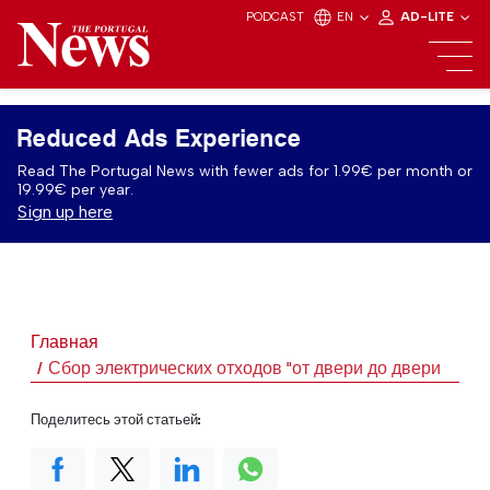
PODCAST
EN
AD-LITE
Reduced Ads Experience
Read The Portugal News with fewer ads for 1.99€ per month or
19.99€ per year.
Sign up here
Главная
Сбор электрических отходов "от двери до двери
Поделитесь этой статьей: