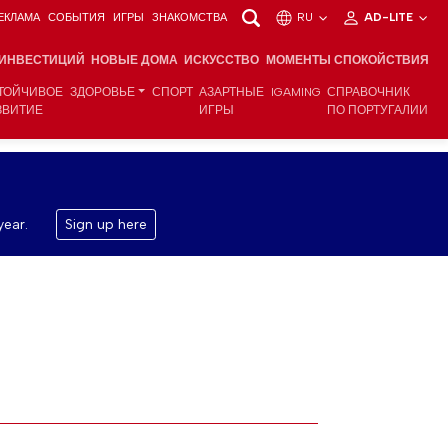
ЕКЛАМА
СОБЫТИЯ
ИГРЫ
ЗНАКОМСТВА
RU
AD-LITE
 ИНВЕСТИЦИЙ
НОВЫЕ ДОМА
ИСКУССТВО
МОМЕНТЫ СПОКОЙСТВИЯ
ТОЙЧИВОЕ
ЗДОРОВЬЕ
СПОРТ
АЗАРТНЫЕ
IGAMING
СПРАВОЧНИК
ЗВИТИЕ
ИГРЫ
ПО ПОРТУГАЛИИ
year.
Sign up here