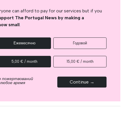
yone can afford to pay for our services but if you
upport The Portugal News by making a
how small
.
Ежемесячно
Годовой
5,00 € / month
15,00 € / month
р пожертвований
Continue →
 любое время