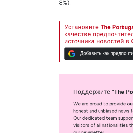
8%).
Установите The Portuga
качестве предпочтите
источника новостей в 
Добавить как предпочт
Поддержите "The Po
We are proud to provide ou
honest and unbiased news for
Our dedicated team support
visitors of all nationalitie
our newsletter.