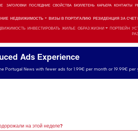
ИЕ
ЗАГОЛОВКИ
ПОСЛЕДНИЕ
СВОЙСТВА
БЮЛЛЕТЕНЬ
КАРЬЕРА
КОНТАКТЫ
Р
АНИЕ
НЕДВИЖИМОСТЬ
ВИЗЫ В ПОРТУГАЛИЮ
РЕЗИДЕНЦИЯ ЗА СЧЕТ
ДВИЖИМОСТЬ
ИНВЕСТИРОВАТЬ
ЖИЛЬЕ
ОБРАЗ ЖИЗНИ
ПОРТВЕЙН
УС
РА
uced Ads Experience
e Portugal News with fewer ads for 1.99€ per month or 19.99€ per 
одорожали на этой неделе?