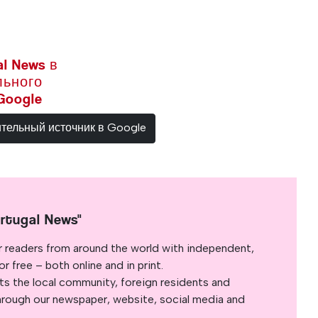
l News в
льного
Google
ительный источник в Google
rtugal News"
r readers from around the world with independent,
 free – both online and in print.
s the local community, foreign residents and
s through our newspaper, website, social media and