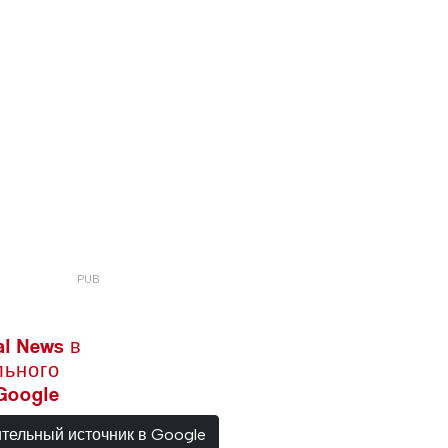
l News в
льного
Google
ительный источник в Google