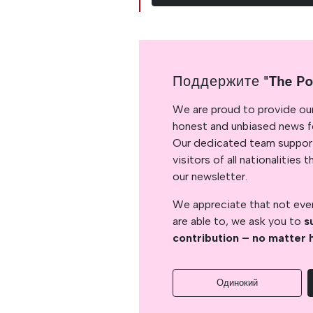
Поддержите "The Po
We are proud to provide ou
honest and unbiased news for
Our dedicated team support
visitors of all nationalitie
our newsletter.
We appreciate that not ever
are able to, we ask you to
s
contribution – no matter 
Одинокий