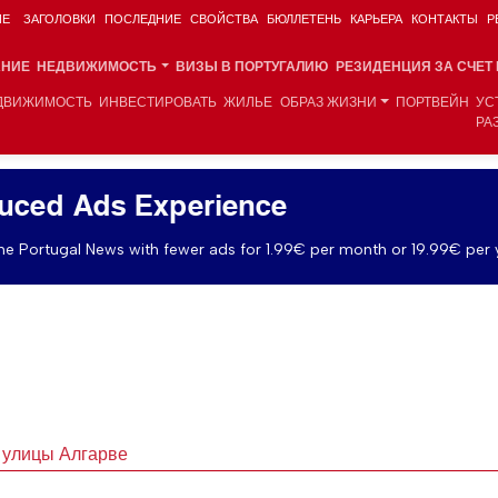
ИЕ
ЗАГОЛОВКИ
ПОСЛЕДНИЕ
СВОЙСТВА
БЮЛЛЕТЕНЬ
КАРЬЕРА
КОНТАКТЫ
Р
АНИЕ
НЕДВИЖИМОСТЬ
ВИЗЫ В ПОРТУГАЛИЮ
РЕЗИДЕНЦИЯ ЗА СЧЕТ
ДВИЖИМОСТЬ
ИНВЕСТИРОВАТЬ
ЖИЛЬЕ
ОБРАЗ ЖИЗНИ
ПОРТВЕЙН
УС
РА
uced Ads Experience
e Portugal News with fewer ads for 1.99€ per month or 19.99€ per 
 улицы Алгарве