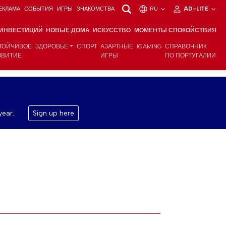
ЕКЛАМА
СОБЫТИЯ
ИГРЫ
ЗНАКОМСТВА
RU
AD-LITE
 ИНВЕСТИЦИЙ
НОВЫЕ ДОМА
ИСКУССТВО
МОМЕНТЫ СПОКОЙСТВИЯ
ТОЙЧИВОЕ
ЗДОРОВЬЕ
СПОРТ
АЗАРТНЫЕ
IGAMING
СПРАВОЧНИК
ЗВИТИЕ
ИГРЫ
ПО ПОРТУГАЛИИ
year.
Sign up here