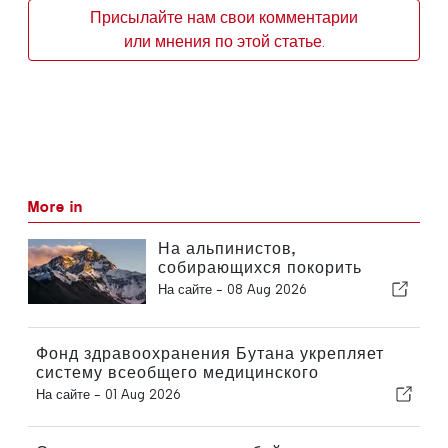
Присылайте нам свои комментарии
или мнения по этой статье.
More in
На альпинистов,
собирающихся покорить
Эверест, будут
На сайте -
08 Aug 2026
распространяться более
строгие требования к опыту
Фонд здравоохранения Бутана укрепляет
систему всеобщего медицинского
обслуживания
На сайте -
01 Aug 2026