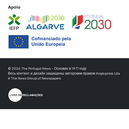
Apoio
© 2026 The Portugal News - Основан в 1977 году
Весь контент и дизайн защищены авторским правом Anglopress Lda
и The News Group of Newspapers.