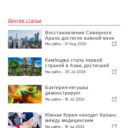
Другие статьи
Восстановление Северного
Арала достигло важной вехи
На сайте -
01 Aug 2026
Камбоджа стала первой
страной в Азии, достигшей
важной вехи в борьбе с ВИЧ
На сайте -
25 Jul 2026
Бактерия-лягушка
демонстрирует
многообещающие результаты
На сайте -
18 Jul 2026
в борьбе с раком
Южная Корея находит баланс
между медицинским
туризмом и государственным
На сайте -
18 Jul 2026