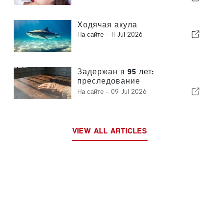
здравоохранением
Ходячая акула
На сайте -
11 Jul 2026
Задержан в 95 лет:
преследование
южнокорейскими властями
На сайте -
09 Jul 2026
религиозного лидера
вызывает международную
тревогу
VIEW ALL ARTICLES