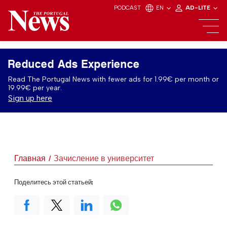
PODCAST
EN
AD-LITE
Reduced Ads Experience
Read The Portugal News with fewer ads for 1.99€ per month or
19.99€ per year.
Sign up here
Главная
Зачисление в университет
Поделитесь этой статьей: