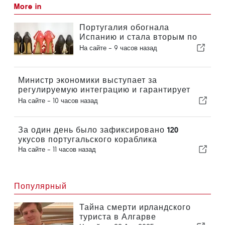
More in
Португалия обогнала
Испанию и стала вторым по
величине производителем
На сайте -
9 часов назад
обуви в Европе
Министр экономики выступает за
регулируемую интеграцию и гарантирует
иммигрантам ускоренную процедуру
На сайте -
10 часов назад
оформления
За один день было зафиксировано 120
укусов португальского кораблика
На сайте -
11 часов назад
Популярный
Тайна смерти ирландского
туриста в Алгарве