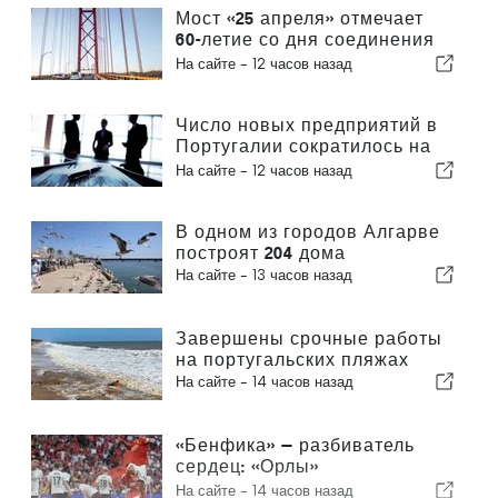
Мост «25 апреля» отмечает
60-летие со дня соединения
Лиссабона и Альмады
На сайте -
12 часов назад
Число новых предприятий в
Португалии сократилось на
4,2 %
На сайте -
12 часов назад
В одном из городов Алгарве
построят 204 дома
На сайте -
13 часов назад
Завершены срочные работы
на португальских пляжах
На сайте -
14 часов назад
«Бенфика» — разбиватель
сердец: «Орлы»
отправляются в Эдинбург,
На сайте -
14 часов назад