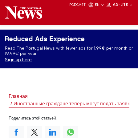
PODCAST
EN
AD-LITE
Reduced Ads Experience
Read The Portugal News with fewer ads for 1.99€ per month or
19.99€ per year.
Sign up here
Главная
Иностранные граждане теперь могут подать заявку н
Поделитесь этой статьей: