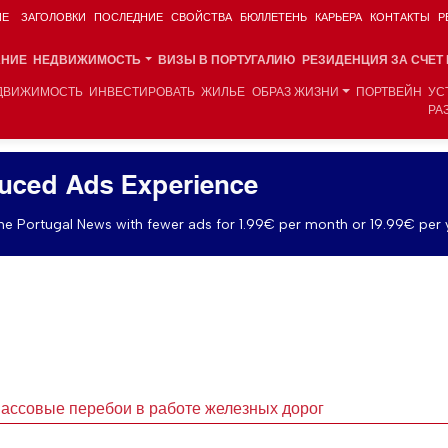
ИЕ
ЗАГОЛОВКИ
ПОСЛЕДНИЕ
СВОЙСТВА
БЮЛЛЕТЕНЬ
КАРЬЕРА
КОНТАКТЫ
Р
АНИЕ
НЕДВИЖИМОСТЬ
ВИЗЫ В ПОРТУГАЛИЮ
РЕЗИДЕНЦИЯ ЗА СЧЕТ
ДВИЖИМОСТЬ
ИНВЕСТИРОВАТЬ
ЖИЛЬЕ
ОБРАЗ ЖИЗНИ
ПОРТВЕЙН
УС
РА
uced Ads Experience
e Portugal News with fewer ads for 1.99€ per month or 19.99€ per 
ассовые перебои в работе железных дорог