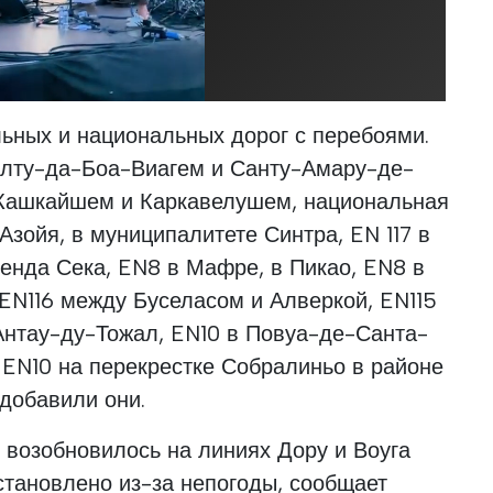
льных и национальных дорог с перебоями.
Алту-да-Боа-Виагем и Санту-Амару-де-
Кашкайшем и Каркавелушем, национальная
Азойя, в муниципалитете Синтра, EN 117 в
енда Сека, EN8 в Мафре, в Пикао, EN8 в
 EN116 между Буселасом и Алверкой, EN115
нтау-ду-Тожал, EN10 в Повуа-де-Санта-
 EN10 на перекрестке Собралиньо в районе
добавили они.
 возобновилось на линиях Дору и Воуга
остановлено из-за непогоды, сообщает