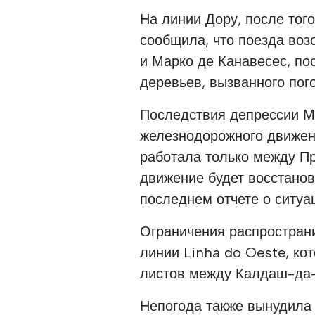
На линии Дору, после тог
сообщила, что поезда во
и Марко де Канавесес, по
деревьев, вызванного пог
Последствия депрессии М
железнодорожного движени
работала только между П
движение будет восстанов
последнем отчете о ситуац
Ограничения распростран
линии Linha do Oeste, ко
листов между Калдаш-да-
Непогода также вынудила