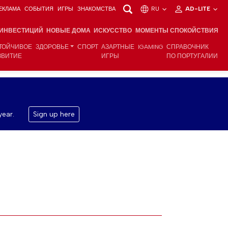
ЕКЛАМА
СОБЫТИЯ
ИГРЫ
ЗНАКОМСТВА
RU
AD-LITE
 ИНВЕСТИЦИЙ
НОВЫЕ ДОМА
ИСКУССТВО
МОМЕНТЫ СПОКОЙСТВИЯ
ТОЙЧИВОЕ
ЗДОРОВЬЕ
СПОРТ
АЗАРТНЫЕ
IGAMING
СПРАВОЧНИК
ЗВИТИЕ
ИГРЫ
ПО ПОРТУГАЛИИ
year.
Sign up here