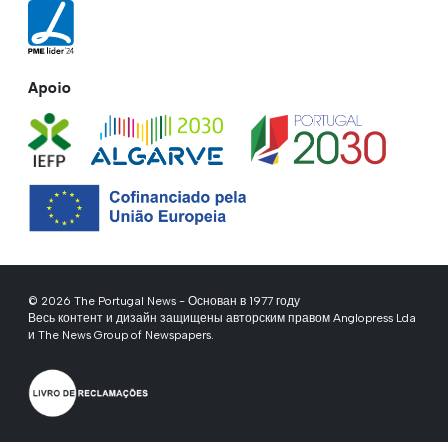
Apoio
© 2026 The Portugal News - Основан в 1977 году
Весь контент и дизайн защищены авторским правом Anglopress Lda
и The News Group of Newspapers.