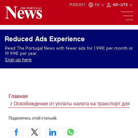
PODCAST
EN
AD-LITE
Reduced Ads Experience
Read The Portugal News with fewer ads for 1.99€ per month or
19.99€ per year.
Sign up here
Главная
Освобождение от уплаты налога на транспорт для м
Поделитесь этой статьей: