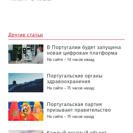
Другие статьи
В Португалии будет запущена
новая цифровая платформа
в сфере здравоохранения
На сайте -
14 часов назад
Португальские органы
здравоохранения
предупреждают об опасности
На сайте -
15 часов назад
утопления
Португальская партия
призывает правительство
пересмотреть решение о
На сайте -
15 часов назад
проведении Марокко
Чемпионата мира по футболу
2030 года в связи с кризисом
Каждый десятый объект