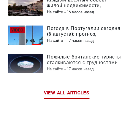
вокруг Сеуты
жилой недвижимости,
выставленный на продажу в
На сайте -
16 часов назад
Португалии, продается менее
чем за неделю
Погода в Португалии сегодня
(6 августа): прогноз,
температура и что ожидать
На сайте -
17 часов назад
Пожилые британские туристы
сталкиваются с трудностями
в связи с введением в
На сайте -
17 часов назад
Европейском союзе новых
процедур проверки
отпечатков пальцев
VIEW ALL ARTICLES