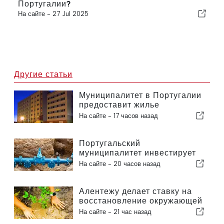
Португалии?
На сайте -
27 Jul 2025
Другие статьи
Муниципалитет в Португалии
предоставит жилье
гражданам
На сайте -
17 часов назад
Португальский
муниципалитет инвестирует
более 190 000 евро в систему
На сайте -
20 часов назад
водоснабжения
Алентежу делает ставку на
восстановление окружающей
среды за счет европейских
На сайте -
21 час назад
средств