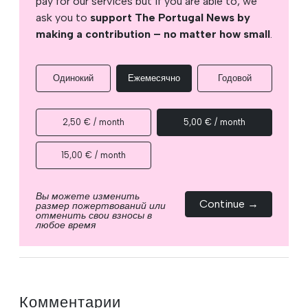
pay for our services but if you are able to, we
ask you to
support The Portugal News by
making a contribution – no matter how small
.
Одинокий
Ежемесячно
Годовой
2,50 € / month
5,00 € / month
15,00 € / month
Вы можете изменить
Continue →
размер пожертвований или
отменить свои взносы в
любое время
Комментарии