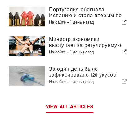
Португалия обогнала
Испанию и стала вторым по
величине производителем
На сайте -
1 день назад
обуви в Европе
Министр экономики
выступает за регулируемую
интеграцию и гарантирует
На сайте -
1 день назад
иммигрантам ускоренную
процедуру оформления
За один день было
зафиксировано 120 укусов
португальского кораблика
На сайте -
1 день назад
VIEW ALL ARTICLES