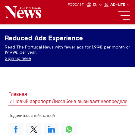
PODCAST
EN
AD-LITE
Reduced Ads Experience
Read The Portugal News with fewer ads for 1.99€ per month or
19.99€ per year.
Sign up here
Главная
Новый аэропорт Лиссабона вызывает неопределеннос
Поделитесь этой статьей: