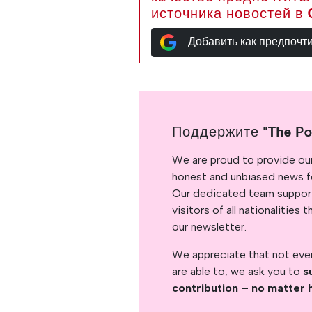
источника новостей в 
Добавить как предпочт
Поддержите "The Po
We are proud to provide ou
honest and unbiased news for
Our dedicated team support
visitors of all nationalitie
our newsletter.
We appreciate that not ever
are able to, we ask you to
s
contribution – no matter 