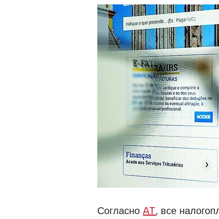
Согласно
AT
, все налого