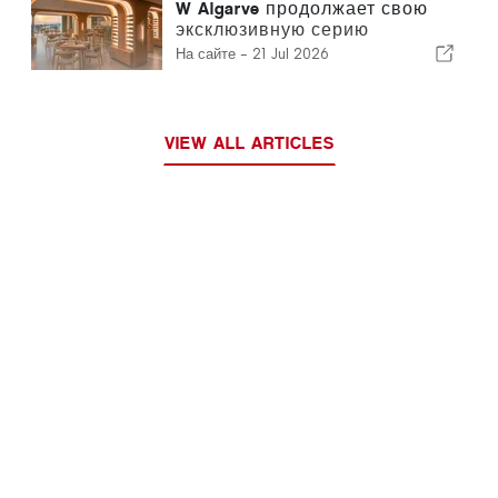
W Algarve продолжает свою
эксклюзивную серию
«Sommelier’s Table» с отелем
На сайте -
21 Jul 2026
Buçaco
VIEW ALL ARTICLES