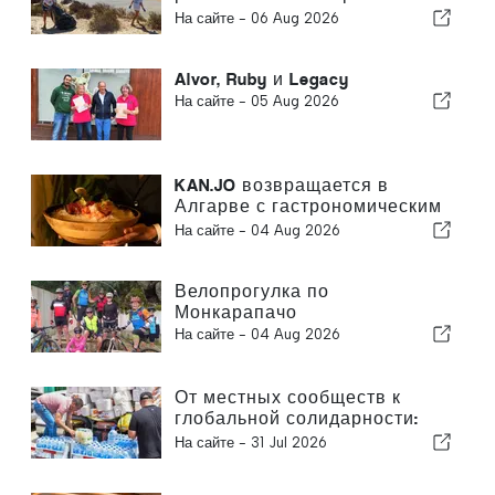
деятельности в Португалии
На сайте -
06 Aug 2026
Alvor, Ruby и Legacy
На сайте -
05 Aug 2026
KAN.JO возвращается в
Алгарве с гастрономическим
опытом, вдохновленным
На сайте -
04 Aug 2026
азиатской кухней
Велопрогулка по
Монкарапачо
На сайте -
04 Aug 2026
От местных сообществ к
глобальной солидарности:
коллективные меры
На сайте -
31 Jul 2026
реагирования после
землетрясений в Венесуэле