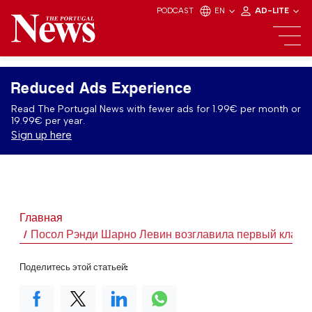
PODCAST
EN
AD-LITE
Reduced Ads Experience
Read The Portugal News with fewer ads for 1.99€ per month or
19.99€ per year.
Sign up here
Главная
Посол Рэнди Шарно Левин возглавила первый класс в
Поделитесь этой статьей: