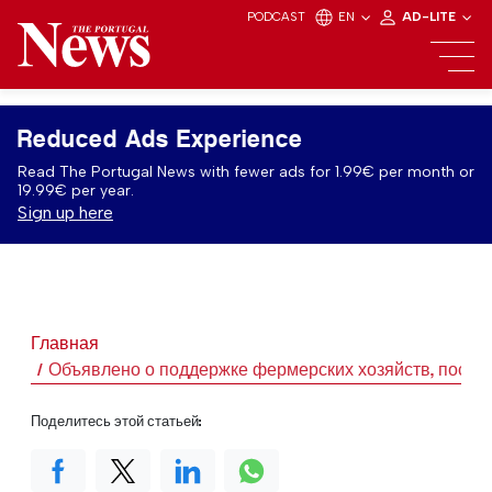
PODCAST
EN
AD-LITE
Reduced Ads Experience
Read The Portugal News with fewer ads for 1.99€ per month or
19.99€ per year.
Sign up here
Главная
Объявлено о поддержке фермерских хозяйств, постр
Поделитесь этой статьей: