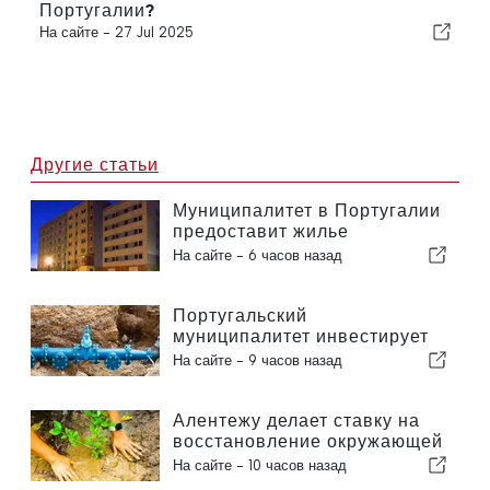
Португалии?
На сайте -
27 Jul 2025
Другие статьи
Муниципалитет в Португалии
предоставит жилье
гражданам
На сайте -
6 часов назад
Португальский
муниципалитет инвестирует
более 190 000 евро в систему
На сайте -
9 часов назад
водоснабжения
Алентежу делает ставку на
восстановление окружающей
среды за счет европейских
На сайте -
10 часов назад
средств