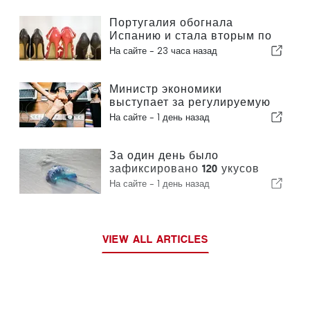
Португалия обогнала
Испанию и стала вторым по
величине производителем
На сайте -
23 часа назад
обуви в Европе
Министр экономики
выступает за регулируемую
интеграцию и гарантирует
На сайте -
1 день назад
иммигрантам ускоренную
процедуру оформления
За один день было
зафиксировано 120 укусов
португальского кораблика
На сайте -
1 день назад
VIEW ALL ARTICLES