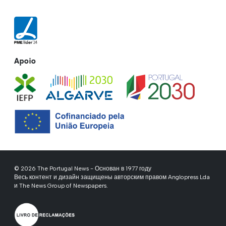
Apoio
© 2026 The Portugal News - Основан в 1977 году
Весь контент и дизайн защищены авторским правом Anglopress Lda
и The News Group of Newspapers.