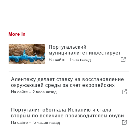
More in
Португальский
муниципалитет инвестирует
более 190 000 евро в систему
На сайте -
1 час назад
водоснабжения
Алентежу делает ставку на восстановление
окружающей среды за счет европейских
средств
На сайте -
2 часа назад
Португалия обогнала Испанию и стала
вторым по величине производителем обуви
в Европе
На сайте -
15 часов назад