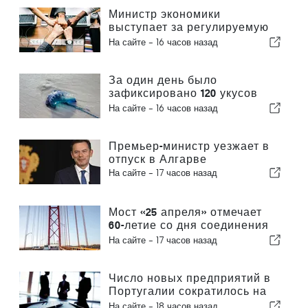
Министр экономики
выступает за регулируемую
интеграцию и гарантирует
На сайте -
16 часов назад
иммигрантам ускоренную
процедуру оформления
За один день было
зафиксировано 120 укусов
португальского кораблика
На сайте -
16 часов назад
Премьер-министр уезжает в
отпуск в Алгарве
На сайте -
17 часов назад
Мост «25 апреля» отмечает
60-летие со дня соединения
Лиссабона и Альмады
На сайте -
17 часов назад
Число новых предприятий в
Португалии сократилось на
4,2 %
На сайте -
18 часов назад