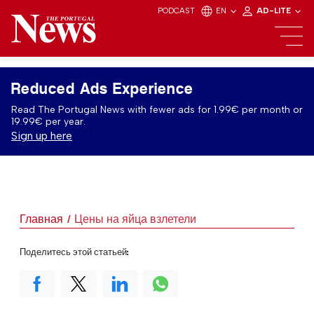
PODCAST
EN
AD-LITE
Reduced Ads Experience
Read The Portugal News with fewer ads for 1.99€ per month or
19.99€ per year.
Sign up here
Главная
Цены на яйца взлетели
Поделитесь этой статьей: